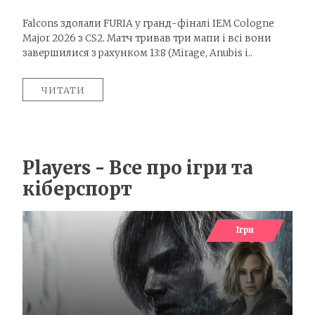
Falcons здолали FURIA у гранд-фіналі IEM Cologne
Major 2026 з CS2. Матч тривав три мапи і всі вони
завершилися з рахунком 13:8 (Mirage, Anubis і..
ЧИТАТИ
Players - Все про ігри та
кіберспорт
Ігри