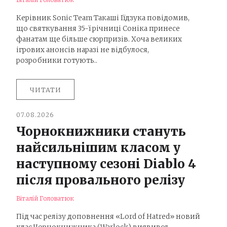
Керівник Sonic Team Такаші Іїдзука повідомив,
що святкування 35-ї річниці Соніка принесе
фанатам ще більше сюрпризів. Хоча великих
ігрових анонсів наразі не відбулося,
розробники готують..
ЧИТАТИ
07.08.2026
Чорнокнижники стануть
найсильнішим класом у
наступному сезоні Diablo 4
після провального релізу
Віталій Головатюк
Під час релізу доповнення «Lord of Hatred» новий