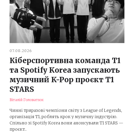
07.08.2026
Кіберспортивна команда T1
та Spotify Korea запускають
музичний K-Pop проєкт T1
STARS
Віталій Головатюк
Чинні триразові чемпіони світу з League of Legends,
організація T1, роблять крок у музичну індустрію.
Спільно зі Spotify Korea вони анонсували T1 STARS —
проєкт..