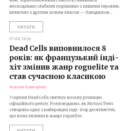
клас Чорнокнижника (Warlock) виявився
несподівано слабким порівняно з іншими героями,
включно з другим новим класом — Паладином...
ЧИТАТИ
07.08.2026
Dead Cells виповнилося 8
років: як французький інді-
хіт змінив жанр roguelite та
став сучасною класикою
Максим Понікарчик
7 серпня Dead Cells святкує восьму річницю
офіційного релізу. Розповідаємо, як Motion Twin
створила одну з найкращих інді-ігор десятиліття,
що вона змінила в жанрі roguelite..
ЧИТАТИ