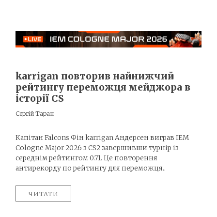
karrigan повторив найнижчий
рейтингу переможця мейджора в
історії CS
Сергій Таран
Капітан Falcons Фін karrigan Андерсен виграв IEM
Cologne Major 2026 з CS2 завершивши турнір із
середнім рейтингом 0.71. Це повторення
антирекорду по рейтингу для переможця..
ЧИТАТИ