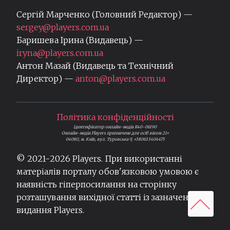
Сергій Марченко (Головний Редактор) —
sergey@players.com.ua
Баришева Ірина (Видавець) —
iryna@players.com.ua
Антон Мазай (Видавець та Технічний
Директор) —
anton@players.com.ua
Політика конфіденційності
Ідентифікатор онлайн-медіа R40-06190
Онлайн-медіа Players призначене для осіб віком 21+
04080, м. Київ, вул. Туровська 9, +380633404475
© 2021-
2026
Players. При використанні
матеріалів порталу обов'язковою умовою є
наявність гіперпосилання на сторінку
розташування вихідної статті із зазначенням
видання Players.