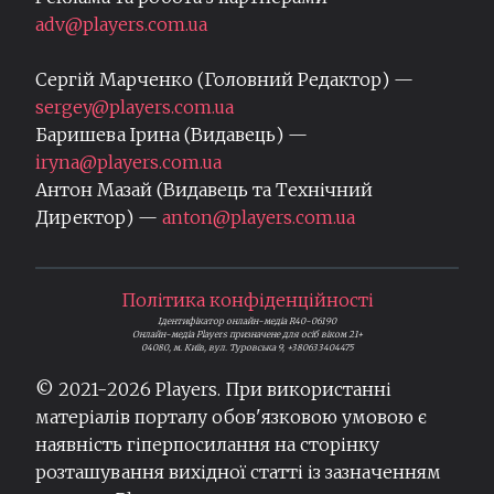
adv@players.com.ua
Сергій Марченко (Головний Редактор) —
sergey@players.com.ua
Баришева Ірина (Видавець) —
iryna@players.com.ua
Антон Мазай (Видавець та Технічний
Директор) —
anton@players.com.ua
Політика конфіденційності
Ідентифікатор онлайн-медіа R40-06190
Онлайн-медіа Players призначене для осіб віком 21+
04080, м. Київ, вул. Туровська 9, +380633404475
© 2021-
2026
Players. При використанні
матеріалів порталу обов'язковою умовою є
наявність гіперпосилання на сторінку
розташування вихідної статті із зазначенням