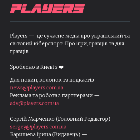
Players — це сучасне медіа про український та
світовий кіберспорт. Про ігри, гравців та для
гравців.
Зроблено в Києві з ❤️
Для новин, колонок та подкастів —
news@players.com.ua
Реклама та робота з партнерами —
adv@players.com.ua
Сергій Марченко (Головний Редактор) —
sergey@players.com.ua
Баришева Ірина (Видавець) —