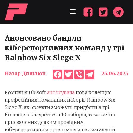
Анонсовано бандли
кіберспортивних команд у грі
Rainbow Six Siege X
Facebook
Twitter
Viber
Telegram
Назар Дишлюк
25.06.2025
Компанія Ubisoft
анонсувала
нову колекцію
професійних командних наборів Rainbow Six
Siege X, які фанати зможуть придбати в грі.
Колекція складається з 10 наборів, тематично
присвячених деяким провідним
кіберспортивним організаціям на змагальній