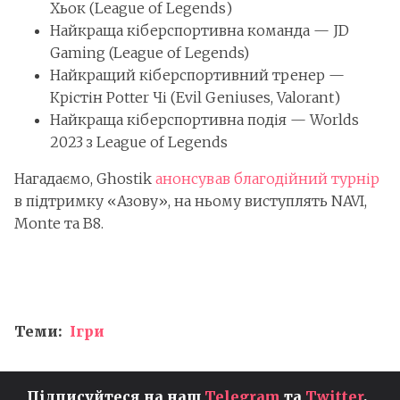
Хьок (League of Legends)
Найкраща кіберспортивна команда — JD
Gaming (League of Legends)
Найкращий кіберспортивний тренер —
Крістін Potter Чі (Evil Geniuses, Valorant)
Найкраща кіберспортивна подія — Worlds
2023 з League of Legends
Нагадаємо, Ghostik
анонсував благодійний турнір
в підтримку «Азову», на ньому виступлять NAVI,
Monte та B8.
Теми:
Ігри
Підписуйтеся на наш
Telegram
та
Twitter
,