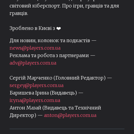
світовий кіберспорт. Про ігри, гравців та для
гравців.
Зроблено в Києві з ❤️
Для новин, колонок та подкастів —
news@players.com.ua
Реклама та робота з партнерами —
adv@players.com.ua
Сергій Марченко (Головний Редактор) —
sergey@players.com.ua
Баришева Ірина (Видавець) —
iryna@players.com.ua
Антон Мазай (Видавець та Технічний
Директор) —
anton@players.com.ua