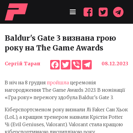
Baldur's Gate 3 визнана грою
року на The Game Awards
Facebook
Twitter
Viber
Telegram
Сергій Таран
08.12.2023
В ніч на 8 грудня
пройшла
церемонія
нагородження The Game Awards 2023. В номінації
«Гра року» перемогу здобула Baldur's Gate 3.
Кіберспортсменом року визнали Лі Faker Сан Хьок
(LoL), а кращим тренером назвали Крістін Potter
Чі (Evil Geniuses, Valorant). Valorant стала кращою
кіберспортивною дисципліною року.