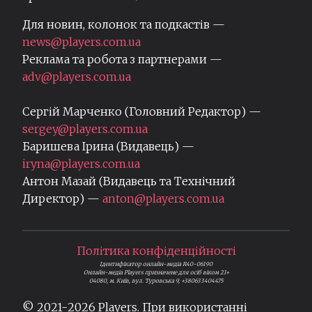
Для новин, колонок та подкастів —
news@players.com.ua
Реклама та робота з партнерами —
adv@players.com.ua
Сергій Марченко (Головний Редактор) —
sergey@players.com.ua
Баришева Ірина (Видавець) —
iryna@players.com.ua
Антон Мазай (Видавець та Технічний
Директор) —
anton@players.com.ua
Політика конфіденційності
Ідентифікатор онлайн-медіа R40-06190
Онлайн-медіа Players призначене для осіб віком 21+
04080, м. Київ, вул. Туровська 9, +380633404475
© 2021-
2026
Players. При використанні