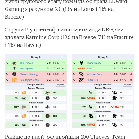
матчі групового етапу команда обіграла EDward
Gaming з рахунком 2:0 (13:4 на Lotus і 13:5 на
Breeze).
З групи B у плей-оф вийшла команда NRG, яка
здолала Karmine Corp (13:6 на Breeze, 7:13 на Fracture
і 13:7 на Haven).
Раніше до плей-оф пройшли 100 Thieves, Team