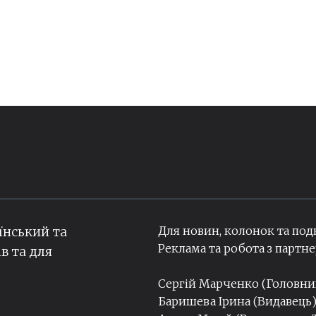
Для новин, колонок та под
їнський та
Реклама та робота з парт
ів та для
Сергій Марченко (Головн
Баришева Ірина (Видавець