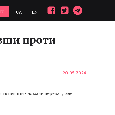
ТИ
UA
EN
авши проти
20.05.2026
віть певний час мали перевагу, але