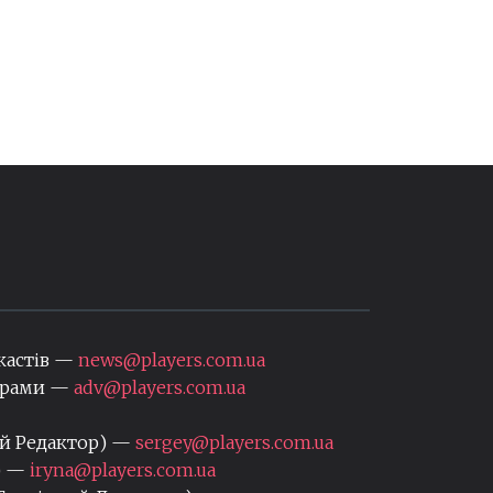
кастів —
news@players.com.ua
нерами —
adv@players.com.ua
ий Редактор) —
sergey@players.com.ua
) —
iryna@players.com.ua