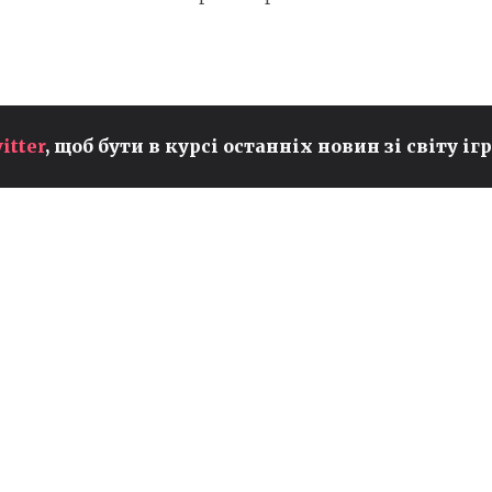
PEYZ ІЗ T1 ПРЕТЕНДУЄ НА
itter
, щоб бути в курсі останніх новин зі світу ігр
ЗВАННЯ НАЙКРАЩОГО ADC
У СВІТІ ПІСЛЯ
ВСТАНОВЛЕННЯ НОВИХ
РЕКОРДІВ В LCK
LOL