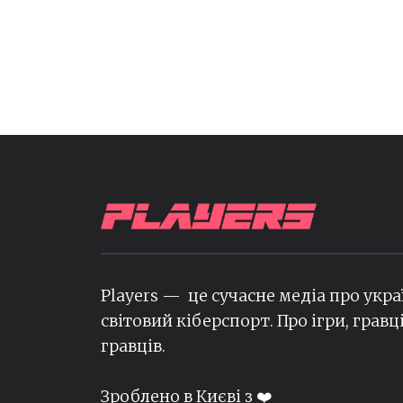
Players — це сучасне медіа про укра
світовий кіберспорт. Про ігри, гравц
гравців.
Зроблено в Києві з ❤️