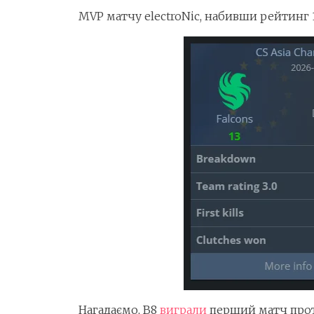
MVP матчу electroNic, набивши рейтинг 1
Нагадаємо, B8
виграли
перший матч прот