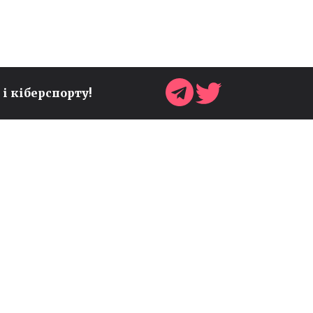
 і кіберспорту!
ОЧІЛЬНИК SONIC TEAM
АНОНСУВАВ НОВІ
СЮРПРИЗИ ДО 35-РІЧЧЯ
ФРАНШИЗИ
Ігри