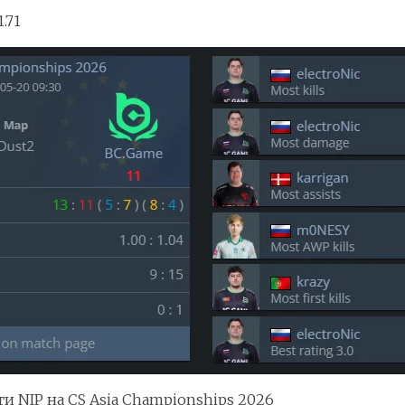
.71
и NIP на CS Asia Championships 2026