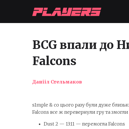
BCG впали до Н
Falcons
Данііл Стельмаков
s1mple & co цього разу були дуже близьк
Falcons все ж перевернули гру та змогли 
Dust 2 — 13:11 — перемогла Falcons