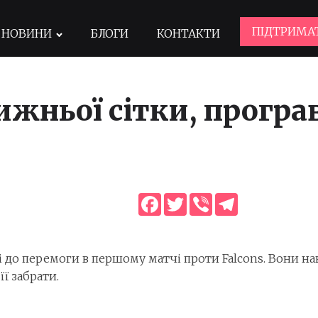
ПІДТРИМА
НОВИНИ
БЛОГИ
КОНТАКТИ
ижньої сітки, прогр
Facebook
Twitter
Viber
Telegram
і до перемоги в першому матчі проти Falcons. Вони на
її забрати.