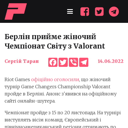
Берлін прийме жіночий
Чемпіонат Світу з Valorant
Facebook
Twitter
Viber
Telegram
Сергій Таран
14.06.2022
Riot Games
офіційно оголосили
, що жіночий
турнір Game Changers Championship Valorant
пройде в Берліні. Анонс з'явився на офіційному
сайті онлайн-шутера.
Чемпіонат пройде з 15 по 20 листопада. На турнірі
виступлять вісім команд. Європейський і
північноамериканський регіони отримають по