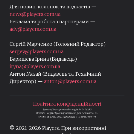
Для новин, колонок та подкастів —
news@players.com.ua
Реклама та робота з партнерами —
adv@players.com.ua
Сергій Марченко (Головний Редактор) —
sergey@players.com.ua
Баришева Ірина (Видавець) —
iryna@players.com.ua
Антон Мазай (Видавець та Технічний
Директор) —
anton@players.com.ua
Політика конфіденційності
Ідентифікатор онлайн-медіа R40-06190
Онлайн-медіа Players призначене для осіб віком 21+
04080, м. Київ, вул. Туровська 9, +380633404475
© 2021-
2026
Players. При використанні