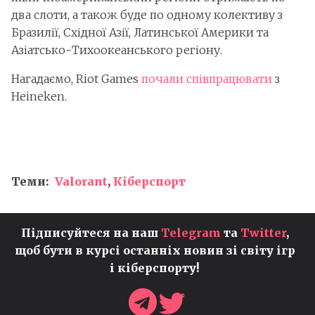
два слоти, а також буде по одному колективу з
Бразилії, Східної Азії, Латинської Америки та
Азіатсько-Тихоокеанського регіону.
Нагадаємо, Riot Games
почали співпрацювати
з
Heineken.
Теми:
Valorant
,
Кіберспорт
Підписуйтеся на наш
Telegram
та
Twitter
,
щоб бути в курсі останніх новин зі світу ігр
і кіберспорту!