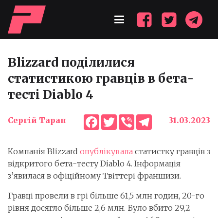
Blizzard поділилися
статистикою гравців в бета-
тесті Diablo 4
Facebook
Twitter
Viber
Telegram
Сергій Таран
31.03.2023
Компанія Blizzard
опублікувала
статистку гравців з
відкритого бета-тесту Diablo 4. Інформація
з’явилася в офіційному Твіттері франшизи.
Гравці провели в грі більше 61,5 млн годин, 20-го
рівня досягло більше 2,6 млн. Було вбито 29,2