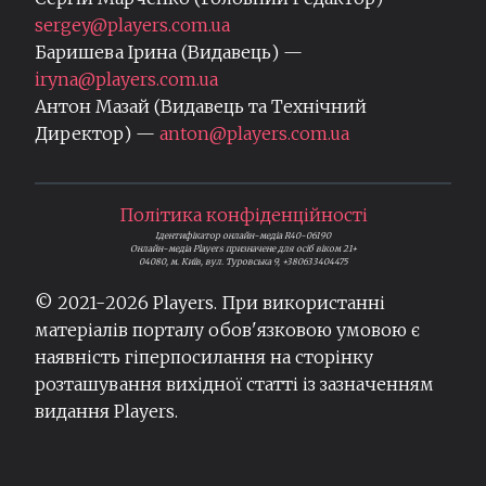
sergey@players.com.ua
Баришева Ірина (Видавець) —
iryna@players.com.ua
Антон Мазай (Видавець та Технічний
Директор) —
anton@players.com.ua
Політика конфіденційності
Ідентифікатор онлайн-медіа R40-06190
Онлайн-медіа Players призначене для осіб віком 21+
04080, м. Київ, вул. Туровська 9, +380633404475
© 2021-
2026
Players. При використанні
матеріалів порталу обов'язковою умовою є
наявність гіперпосилання на сторінку
розташування вихідної статті із зазначенням
видання Players.