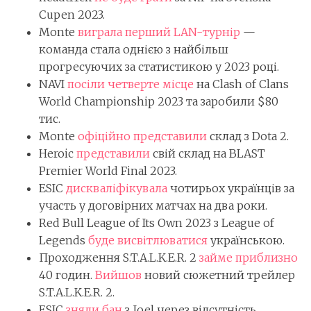
Cupen 2023.
Monte
виграла перший LAN-турнір
—
команда стала однією з найбільш
прогресуючих за статистикою у 2023 році.
NAVI
посіли четверте місце
на Clash of Clans
World Championship 2023 та заробили $80
тис.
Monte
офіційно представили
склад з Dota 2.
Heroic
представили
свій склад на BLAST
Premier World Final 2023.
ESIC
дискваліфікувала
чотирьох українців за
участь у договірних матчах на два роки.
Red Bull League of Its Own 2023 з League of
Legends
буде висвітлюватися
українською.
Проходження S.T.A.L.K.E.R. 2
займе приблизно
40 годин.
Вийшов
новий сюжетний трейлер
S.T.A.L.K.E.R. 2.
ESIC
зняли бан
з Joel через відсутність