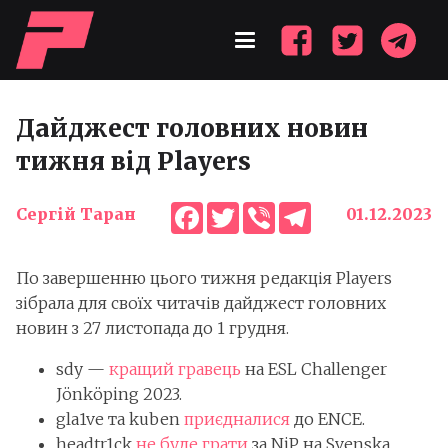
Дайджест головних новин
тижня від Players
Facebook
Twitter
Viber
Telegram
Сергій Таран
01.12.2023
По завершенню цього тижня редакція Players
зібрала для своїх читачів дайджест головних
новин з 27 листопада до 1 грудня.
sdy —
кращий гравець
на ESL Challenger
Jönköping 2023.
gla1ve та kuben
приєдналися
до ENCE.
headtr1ck
не буде грати
за NiP на Svenska