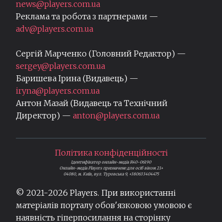
news@players.com.ua
Реклама та робота з партнерами —
adv@players.com.ua
Сергій Марченко (Головний Редактор) —
sergey@players.com.ua
Баришева Ірина (Видавець) —
iryna@players.com.ua
Антон Мазай (Видавець та Технічний
Директор) —
anton@players.com.ua
Політика конфіденційності
Ідентифікатор онлайн-медіа R40-06190
Онлайн-медіа Players призначене для осіб віком 21+
04080, м. Київ, вул. Туровська 9, +380633404475
© 2021-
2026
Players. При використанні
матеріалів порталу обов'язковою умовою є
наявність гіперпосилання на сторінку