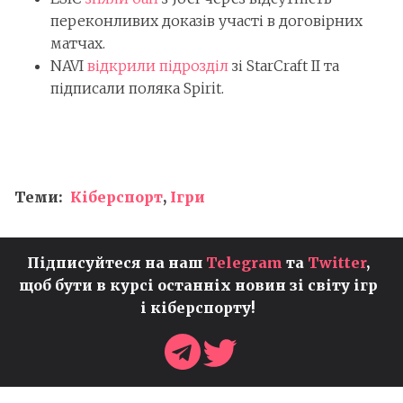
переконливих доказів участі в договірних
матчах.
NAVI
відкрили підрозділ
зі StarCraft II та
підписали поляка Spirit.
Теми:
Кіберспорт
,
Ігри
Підписуйтеся на наш
Telegram
та
Twitter
,
щоб бути в курсі останніх новин зі світу ігр
і кіберспорту!