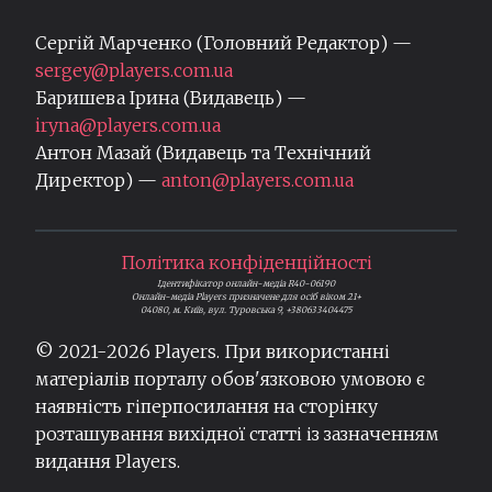
Сергій Марченко (Головний Редактор) —
sergey@players.com.ua
Баришева Ірина (Видавець) —
iryna@players.com.ua
Антон Мазай (Видавець та Технічний
Директор) —
anton@players.com.ua
Політика конфіденційності
Ідентифікатор онлайн-медіа R40-06190
Онлайн-медіа Players призначене для осіб віком 21+
04080, м. Київ, вул. Туровська 9, +380633404475
© 2021-
2026
Players. При використанні
матеріалів порталу обов'язковою умовою є
наявність гіперпосилання на сторінку
розташування вихідної статті із зазначенням
видання Players.