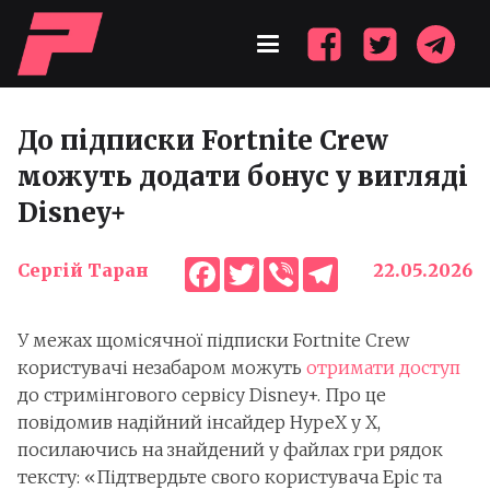
До підписки Fortnite Crew
можуть додати бонус у вигляді
Disney+
Facebook
Twitter
Viber
Telegram
Сергій Таран
22.05.2026
У межах щомісячної підписки Fortnite Crew
користувачі незабаром можуть
отримати доступ
до стримінгового сервісу Disney+. Про це
повідомив надійний інсайдер HypeX у X,
посилаючись на знайдений у файлах гри рядок
тексту: «Підтвердьте свого користувача Epic та