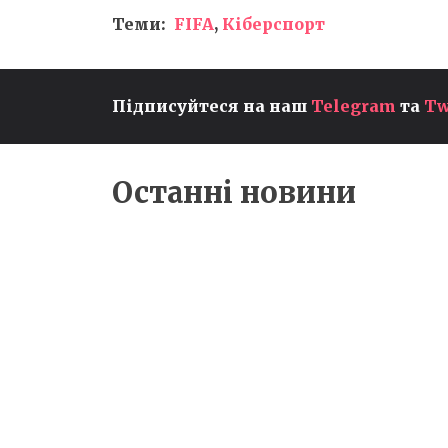
Теми:
FIFA
,
Кіберспорт
Підписуйтеся на наш
Telegram
та
Tw
МІЙ ТИР-ЛІСТ АГЕНТІВ
VALORANT ПІСЛЯ ОСТАННІ
ПАТЧІВ — КОГО ОБИРАТИ В
ПОТОЧНІЙ МЕТІ
Останні новини
Блог