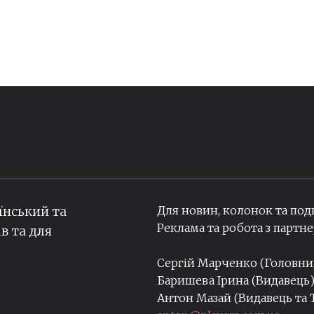
Для новин, колонок та под
їнський та
Реклама та робота з парт
ів та для
Сергій Марченко (Головн
Баришева Ірина (Видавець
Антон Мазай (Видавець та