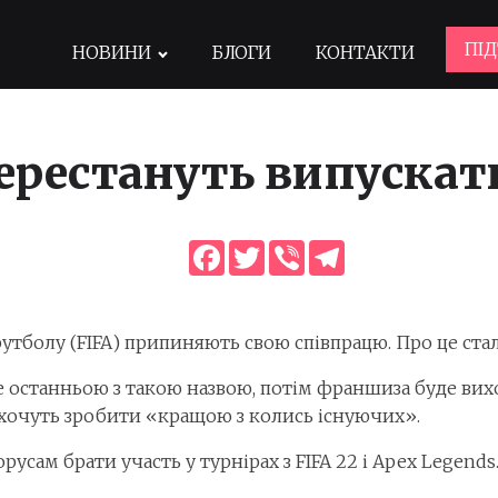
ПІ
НОВИНИ
БЛОГИ
КОНТАКТИ
 перестануть випускат
Facebook
Twitter
Viber
Telegram
футболу (FIFA) припиняють свою співпрацю. Про це ста
не останньою з такою назвою, потім франшиза буде вих
хочуть зробити «кращою з колись існуючих».
орусам брати участь у турнірах з FIFA 22 і Apex Legends