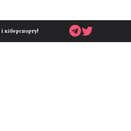
ГЕНЕРАЛЬНИЙ ДИРЕКТОР
TAKE-TWO ШТРАУС
 і кіберспорту!
ЗЕЛЬНІК: ШТУЧНИЙ
ІНТЕЛЕКТ НЕ ЗАМІНИТЬ
КРЕАТИВНІСТЬ
РОЗРОБНИКІВ ІГОР
Ігри