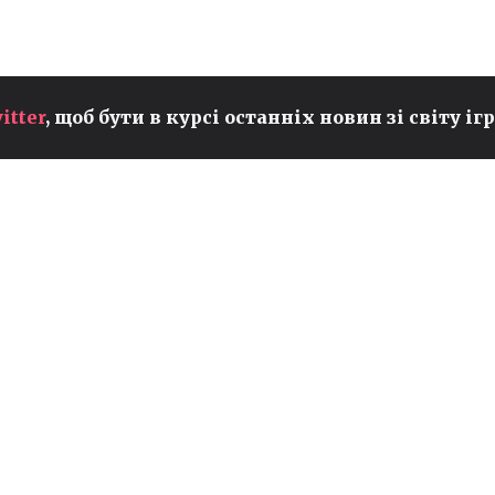
itter
, щоб бути в курсі останніх новин зі світу ігр
ОФІЦІЙНО: ФРАНЦУЗЬКА
Х
ОРГАНІЗАЦІЯ GENTLE
MATES ЗАЛИШАЄ COUNTER-
STRIKE
CS2