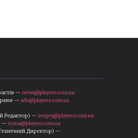
кастів —
news@players.com.ua
нерами —
adv@players.com.ua
ий Редактор) —
sergey@players.com.ua
) —
iryna@players.com.ua
 Технічний Директор) —