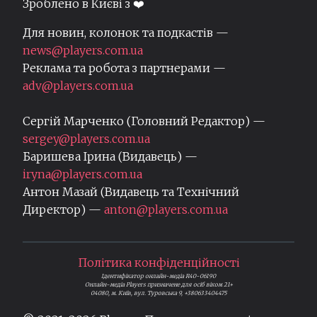
Зроблено в Києві з ❤️
Для новин, колонок та подкастів —
news@players.com.ua
Реклама та робота з партнерами —
adv@players.com.ua
Сергій Марченко (Головний Редактор) —
sergey@players.com.ua
Баришева Ірина (Видавець) —
iryna@players.com.ua
Антон Мазай (Видавець та Технічний
Директор) —
anton@players.com.ua
Політика конфіденційності
Ідентифікатор онлайн-медіа R40-06190
Онлайн-медіа Players призначене для осіб віком 21+
04080, м. Київ, вул. Туровська 9, +380633404475