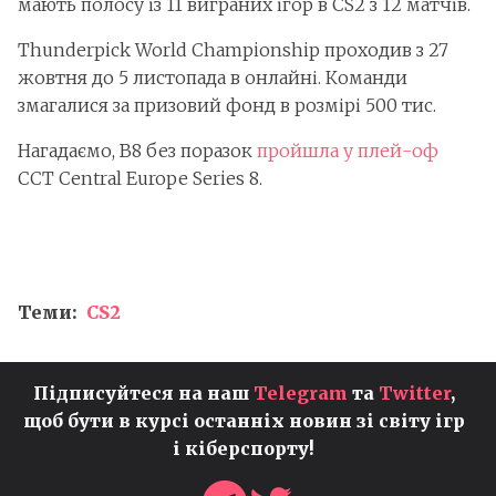
мають полосу із 11 виграних ігор в CS2 з 12 матчів.
Thunderpick World Championship проходив з 27
жовтня до 5 листопада в онлайні. Команди
змагалися за призовий фонд в розмірі 500 тис.
Нагадаємо, B8 без поразок
пройшла у плей-оф
CCT Central Europe Series 8.
Теми:
CS2
Підписуйтеся на наш
Telegram
та
Twitter
,
щоб бути в курсі останніх новин зі світу ігр
і кіберспорту!