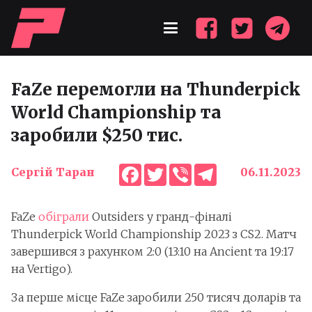
FaZe перемогли на Thunderpick
World Championship та
заробили $250 тис.
Facebook
Twitter
Viber
Telegram
Сергій Таран
06.11.2023
FaZe
обіграли
Outsiders у гранд-фіналі
Thunderpick World Championship 2023 з CS2. Матч
завершився з рахунком 2:0 (13:10 на Ancient та 19:17
на Vertigo).
За перше місце FaZe заробили 250 тисяч доларів та