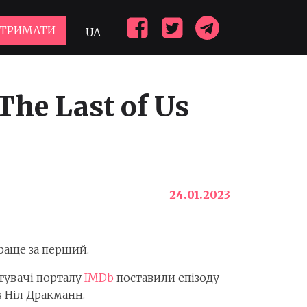
ДТРИМАТИ
UA
The Last of Us
24.01.2023
краще за перший.
истувачі порталу
IMDb
поставили епізоду
s Ніл Дракманн.