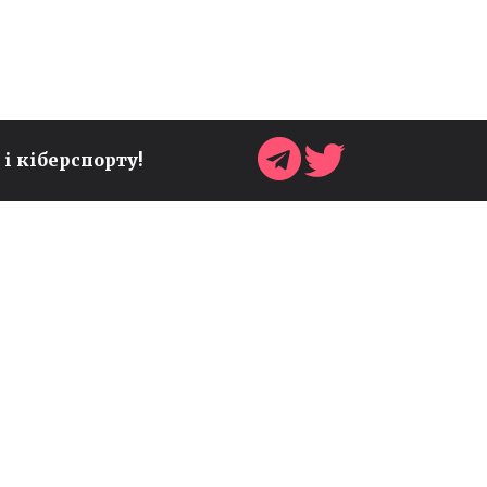
40 РОКІВ METROID,
ROCKSTAR АНОНСУВАЛА
РОЗШИРЕНИЙ ОГЛЯД GTA 6,
УКРАЇНА БУДЕ
 і кіберспорту!
ПРЕДСТАВЛЕНА НА
GAMESCOM 2026 ОДРАЗУ У
ДВОХ ЗОНАХ - - ДАЙДЖЕСТ
НОВИН ЗА 6 СЕРПНЯ
Дайджест