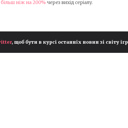
 більш ніж на 200%
через вихід серіалу.
FIFA ЗАПУСКАЄ ГРАНТОВУ
itter
, щоб бути в курсі останніх новин зі світу ігр
ПРОГРАМУ FIFAE
В
STORYTELLING FUND ДЛЯ
СПІЛЬНОТ EFOOTBALL ТА
ROCKET LEAGUE
Ігри