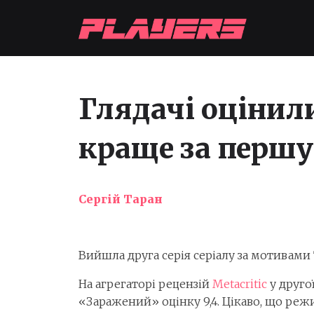
Глядачі оцінили
краще за першу
Сергій Таран
Вийшла друга серія серіалу за мотивами 
На агрегаторі рецензій
Metacritic
у другої
«Заражений» оцінку 9,4. Цікаво, що режи