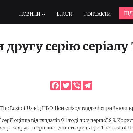
ПІ
НОВИНИ
БЛОГИ
КОНТАКТИ
 другу серію серіалу 
Facebook
Twitter
Viber
Telegram
The Last of Us від HBO. Цей епізод глядачі сприйняли 
 серії оцінка від глядачів 9,1 тоді як у першої 8,8. Кор
сером другої серії виступив творець гри The Last of U