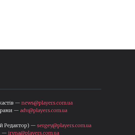
кастів —
news@players.com.ua
нерами —
adv@players.com.ua
ий Редактор) —
sergey@players.com.ua
) —
iryna@players.com.ua