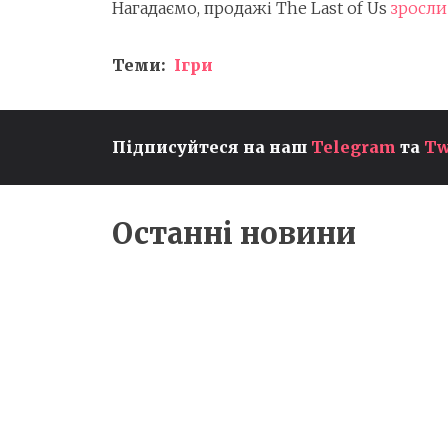
Нагадаємо, продажі The Last of Us
зросли
Теми:
Ігри
Підписуйтеся на наш
Telegram
та
Tw
CALL OF DUTY: MODERN
WARFARE 4 НЕ З'ЯВИТЬСЯ 
XBOX GAME PASS У ДЕНЬ
РЕЛІЗУ
Останні новини
Ігри