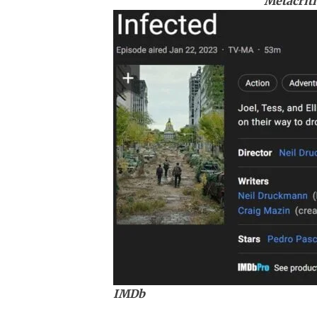
Metacriti
IMDb