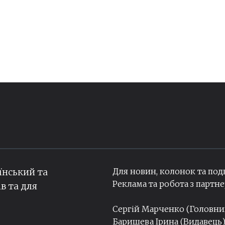
Для новин, колонок та под
їнський та
Реклама та робота з парт
ів та для
Сергій Марченко (Головн
Баришева Ірина (Видавець