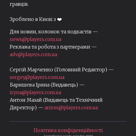
гравців.
Зроблено в Києві з ❤️
Для новин, колонок та подкастів —
news@players.com.ua
Реклама та робота з партнерами —
adv@players.com.ua
Сергій Марченко (Головний Редактор) —
sergey@players.com.ua
Баришева Ірина (Видавець) —
iryna@players.com.ua
Антон Мазай (Видавець та Технічний
Директор) —
anton@players.com.ua
Політика конфіденційності