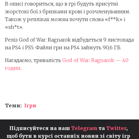
В описі говориться, що в грі будуть присутні
жорстокі бої з бризками крові і розчленуванням.
Також у репліках можна почути слова «f**k» і
«sh*t».
Реліз God of War: Ragnarok відбудеться 9 листопада
на PS4 і PS5. Файли гри на PS4 займуть 90,6 ГБ.
Нагадаємо, тривалість
God of War: Ragnarok — 40
годин
.
Теми:
Ігри
Підписуйтеся на наш
Telegram
та
Twitter
,
щоб бути в курсі останніх новин зі світу ігр