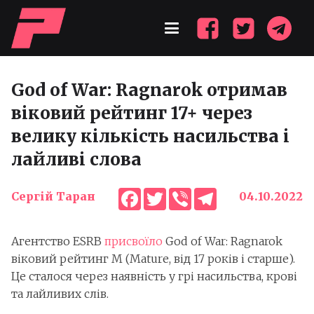
God of War: Ragnarok отримав
віковий рейтинг 17+ через
велику кількість насильства і
лайливі слова
Facebook
Twitter
Viber
Telegram
Сергій Таран
04.10.2022
Агентство ESRB
присвоїло
God of War: Ragnarok
віковий рейтинг М (Mature, від 17 років і старше).
Це сталося через наявність у грі насильства, крові
та лайливих слів.