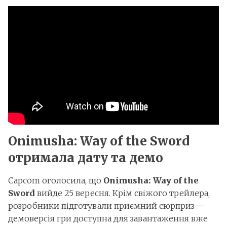
Onimusha: Way of the Sword
отримала дату та демо
Capcom оголосила, що
Onimusha: Way of the
Sword
вийде 25 вересня. Крім свіжого трейлера,
розробники підготували приємний сюрприз —
демоверсія гри доступна для завантаження вже