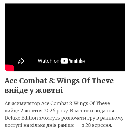
Ace Combat 8: Wings Of Theve
вийде у жовтні
Авіасимулятор Ace Combat 8: Wings Of Theve
вийде 2 жовтня 2026 року. Власники видання
Deluxe Edition зможуть розпочати гру в ранньому
доступі на кілька днів раніше — з 28 вересня.