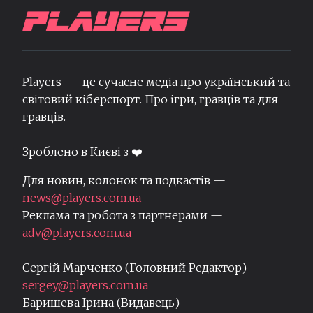
Players — це сучасне медіа про український та
світовий кіберспорт. Про ігри, гравців та для
гравців.
Зроблено в Києві з ❤️
Для новин, колонок та подкастів —
news@players.com.ua
Реклама та робота з партнерами —
adv@players.com.ua
Сергій Марченко (Головний Редактор) —
sergey@players.com.ua
Баришева Ірина (Видавець) —