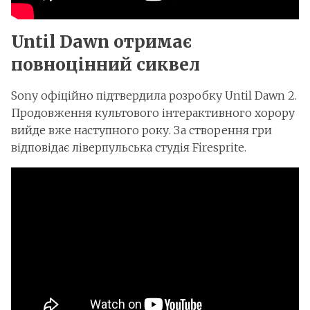
Until Dawn отримає
повноцінний сиквел
Sony офіційно підтвердила розробку Until Dawn 2.
Продовження культового інтерактивного хорору
вийде вже наступного року. За створення гри
відповідає ліверпульська студія Firesprite.