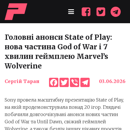
Головні анонси State of Play:
нова частина God of War і 7
хвилин геймплею Marvel’s
Wolverine
Facebook
Twitter
Viber
Telegram
Сергій Таран
03.06.2026
Sony провела масштабну презентацію State of Play,
на якій продемонструвала понад 20 ігор. Глядачі
побачили довгоочікувані анонси нових частин
God of War та Until Dawn, свіжий геймплей
Wolverine, а також безліч інших цікавих проєктів,