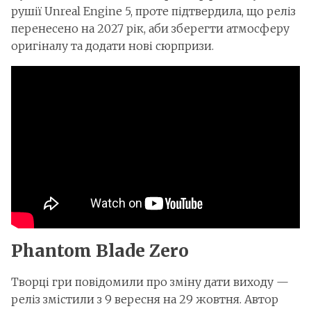
рушії Unreal Engine 5, проте підтвердила, що реліз
перенесено на 2027 рік, аби зберегти атмосферу
оригіналу та додати нові сюрпризи.
Phantom Blade Zero
Творці гри повідомили про зміну дати виходу —
реліз змістили з 9 вересня на 29 жовтня. Автор