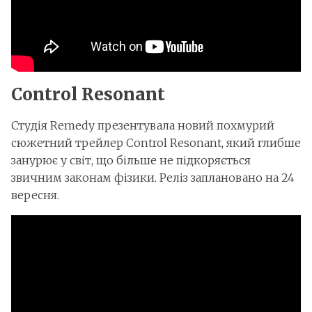
Control Resonant
Студія Remedy презентувала новий похмурий
сюжетний трейлер Control Resonant, який глибше
занурює у світ, що більше не підкоряється
звичним законам фізики. Реліз заплановано на 24
вересня.