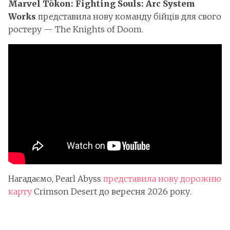
Marvel Tōkon: Fighting Souls: Arc System
Works
представила нову команду бійців для свого
ростеру — The Knights of Doom.
Нагадаємо, Pearl Abyss
представила нову дорожню
карту
Crimson Desert до вересня 2026 року.