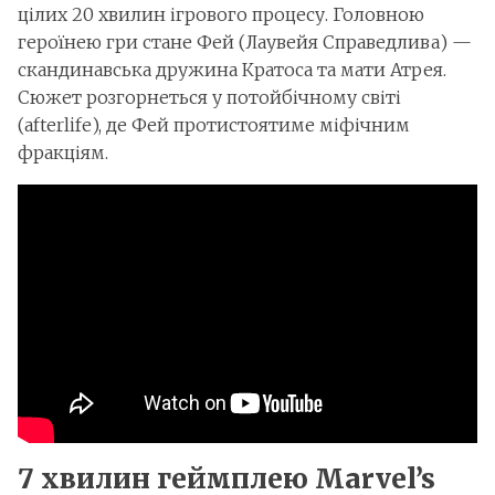
цілих 20 хвилин ігрового процесу. Головною
героїнею гри стане Фей (Лаувейя Справедлива) —
скандинавська дружина Кратоса та мати Атрея.
Сюжет розгорнеться у потойбічному світі
(afterlife), де Фей протистоятиме міфічним
фракціям.
7 хвилин геймплею Marvel’s