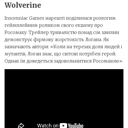
Wolverine
Insomniac Games нарешті поділилася розлогим
геймплейним роликом свого екшену про
Росомаху. Трейлер тривалістю понад сім хвилин
демонструє фірмову жорстокість Логана. Як
зазначають автори: «Коли на терезах доля людей і
мутантів, Логан знає, що світові потрібен герой.
Однак їм доведеться задовольнитися Росомахою».