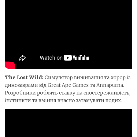
The Lost Wild:
Симулятор виживання та хорор із
динозаврами від Great Ape Games та Annapurna.
Розробники роблять ставку на спостережливість,
інстинкти та вміння вчасно затамувати подих.