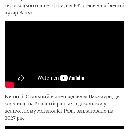
героєм цього спін-оффу для PS5 стане улюблений
кухар Банчо.
Kemuri:
Стильний екшен від Ікумі Накамури, де
мисливці на йокаїв борються з демонами у
величезному мегаполісі. Реліз заплановано на
2027 рік.