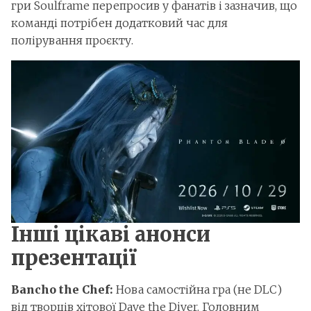
гри Soulframe перепросив у фанатів і зазначив, що
команді потрібен додатковий час для
полірування проєкту.
Інші цікаві анонси
презентації
Bancho the Chef:
Нова самостійна гра (не DLC)
від творців хітової Dave the Diver. Головним