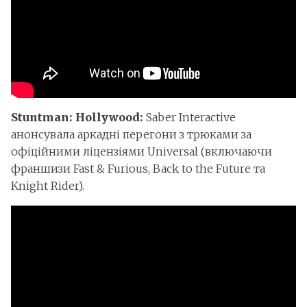
Stuntman: Hollywood:
Saber Interactive
анонсувала аркадні перегони з трюками за
офіційними ліцензіями Universal (включаючи
франшизи Fast & Furious, Back to the Future та
Knight Rider).