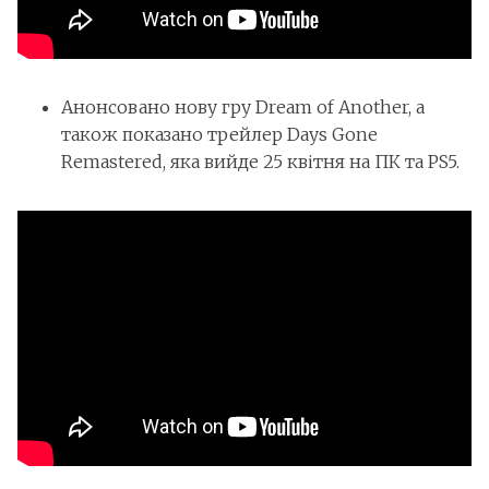
Анонсовано нову гру Dream of Another, а
також показано трейлер Days Gone
Remastered, яка вийде 25 квітня на ПК та PS5.