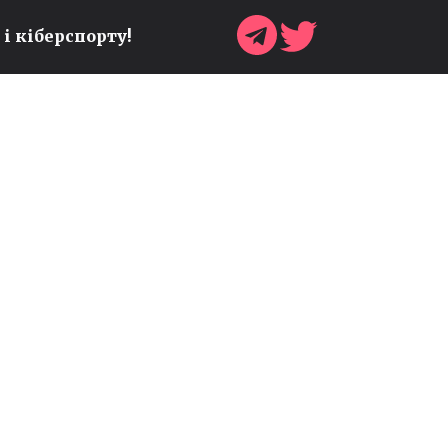
 і кіберспорту!
КІБЕРСПОРТ ТА КАЛОРІЇ:
ВЧЕНІ З'ЯСУВАЛИ, СКІЛЬКИ
ЕНЕРГІЇ НАСПРАВДІ
СПАЛЮЮТЬ ГЕЙМЕРИ
Ігри