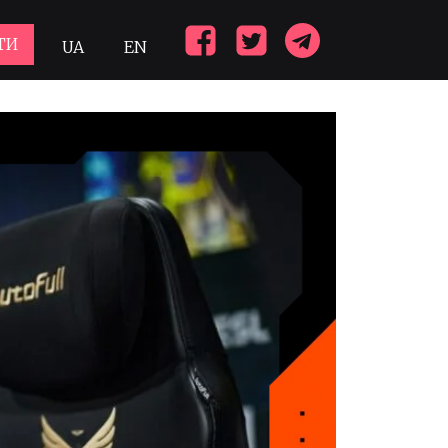
ТИ
UA
EN