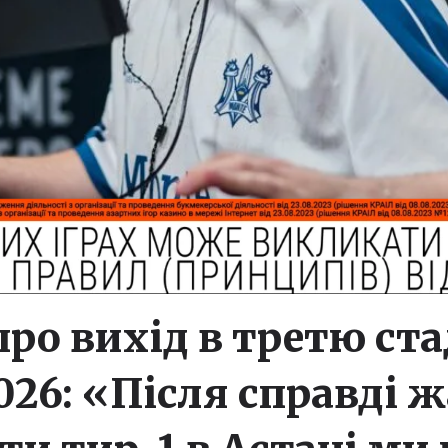
про вихід в третю ст
2026: «Після справді