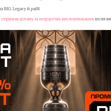
 BIG, Legacy й paiN.
x
отримав догану за недоречні висловлювання
після ви