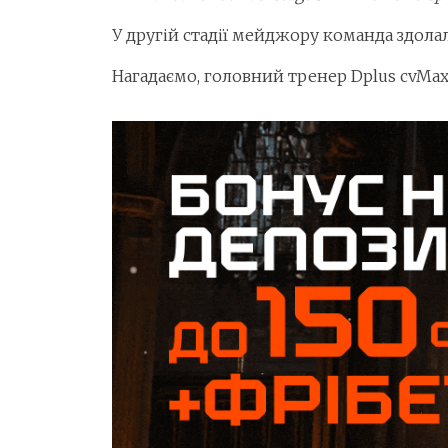
У другій стадії мейджору команда здолала
Нагадаємо, головний тренер Dplus cvMa