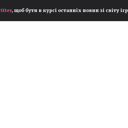
itter
, щоб бути в курсі останніх новин зі світу ігр
ВИТІК З EA FC 27: У ГРУ
ПОВЕРНУТЬ СКАНУВАННЯ
ВЛАСНИХ ОБЛИЧ ВПЕРШЕ
ЗА 10 РОКІВ
s
EA FC