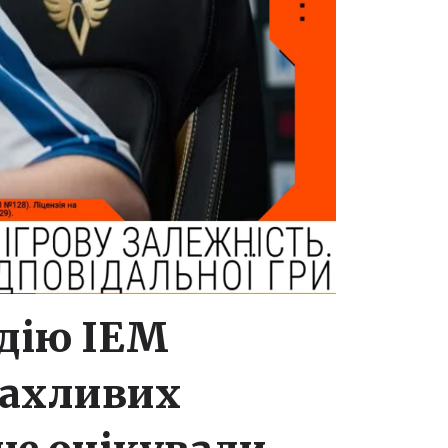
адію IEM
 жахливих