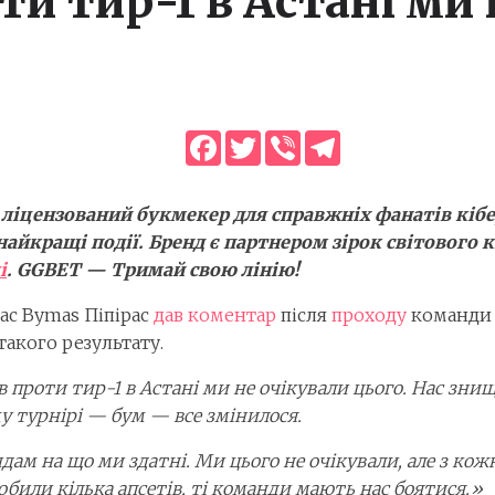
ти тир-1 в Астані ми
Facebook
Twitter
Viber
Telegram
 ліцензований букмекер для справжніх фанатів кібе
найкращі події. Бренд є партнером зірок світового 
і
. GGBET — Тримай свою лінію!
ас Bymas Піпірас
дав коментар
після
проходу
команди 
такого результату.
в проти тир-1 в Астані ми не очікували цього. Нас зн
му турнірі — бум — все змінилося.
ам на що ми здатні. Ми цього не очікували, але з кож
обили кілька апсетів, ті команди мають нас боятися.»