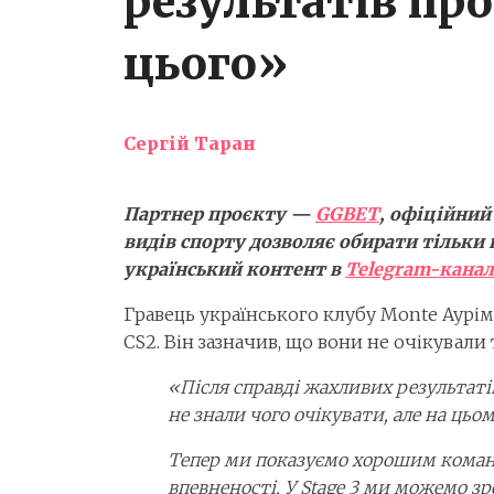
результатів про
цього»
Сергій Таран
Партнер проєкту —
GGBET
, офіційний
видів спорту дозволяє обирати тільки 
український контент в
Telegram-канал
Гравець українського клубу Monte Аурім
CS2. Він зазначив, що вони не очікували 
«Після справді жахливих результаті
не знали чого очікувати, але на цьо
Тепер ми показуємо хорошим команд
впевненості. У Stage 3 ми можемо зр