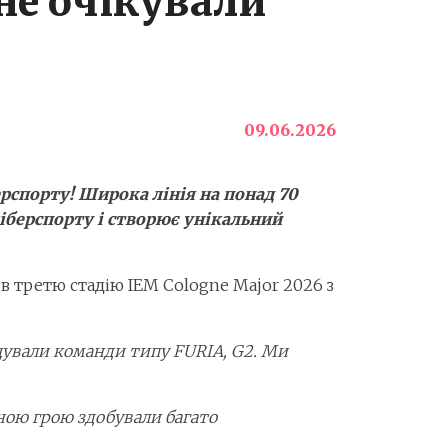
 не очікували
09.06.2026
рспорту! Широка лінія на понад 70
кіберспорту і створює унікальний
в третю стадію IEM Cologne Major 2026 з
ищували команди типу FURIA, G2. Ми
ною грою здобували багато