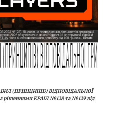
АВИЛ (ПРИНЦИПІВ) ВІДПОВІДАЛЬНОЇ
но з рішеннями КРАІЛ №128 та №129 від