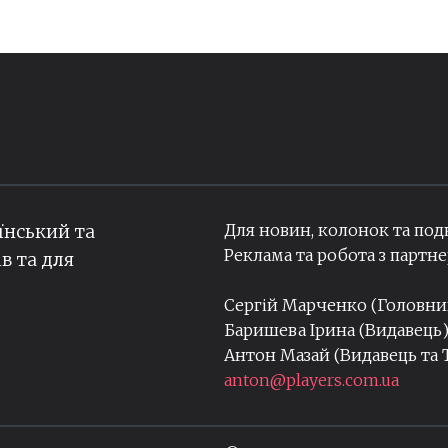
Для новин, колонок та под
їнський та
Реклама та робота з парт
ів та для
Сергій Марченко (Головн
Баришева Ірина (Видавець
Антон Мазай (Видавець та
anton@players.com.ua