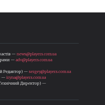
кастів —
news@players.com.ua
нерами —
adv@players.com.ua
ий Редактор) —
sergey@players.com.ua
) —
iryna@players.com.ua
 Технічний Директор) —