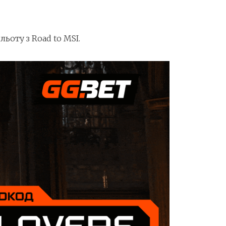
льоту з Road to MSI.