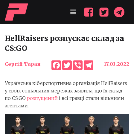
HellRaisers розпускає склад за
CS:GO
Facebook
Twitter
Viber
Telegram
Сергій Таран
17.03.2022
Українська кіберспортивна організація HellRaisers
у своїх соціальних мережах заявила, що їх склад
по CS:GO
розпущений
і всі гравці стали вільними
агентами.