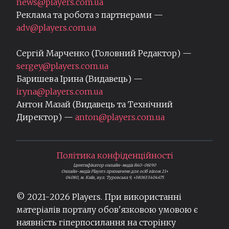
news@players.com.ua
Реклама та робота з партнерами —
adv@players.com.ua
Сергій Марченко (Головний Редактор) —
sergey@players.com.ua
Баришева Ірина (Видавець) —
iryna@players.com.ua
Антон Мазай (Видавець та Технічний
Директор) —
anton@players.com.ua
Політика конфіденційності
Ідентифікатор онлайн-медіа R40-06190
Онлайн-медіа Players призначене для осіб віком 21+
04080, м. Київ, вул. Туровська 9, +380633404475
© 2021-
2026
Players. При використанні
матеріалів порталу обов'язковою умовою є
наявність гіперпосилання на сторінку