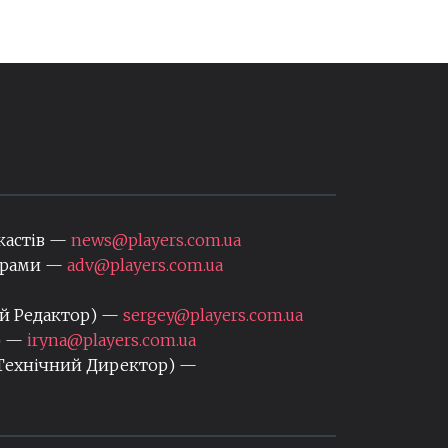
кастів —
news@players.com.ua
нерами —
adv@players.com.ua
ий Редактор) —
sergey@players.com.ua
) —
iryna@players.com.ua
 Технічний Директор) —