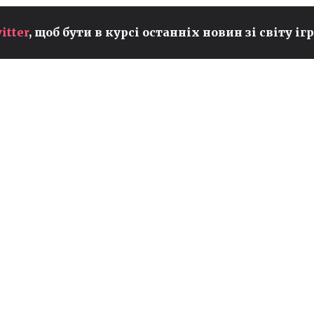
СТРАТЕГІЯ РОЗШИРЕННЯ В
itter
, щоб бути в курсі останніх новин зі світу ігр
ЯПОНІЇ: СEO TEAM
VITALITY ФАБ'ЄН ДЕВІДЕ
РОЗПОВІВ ПРО ПЛАНИ
КЛУБУ
CS2