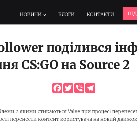
ПІ
НОВИНИ
БЛОГИ
КОНТАКТИ
Follower поділився і
ня CS:GO на Source 2
Facebook
Twitter
Viber
Telegram
леми, з якими стикаються Valve при процесі перенесенн
сті перенести контент користувача на новий движок. 