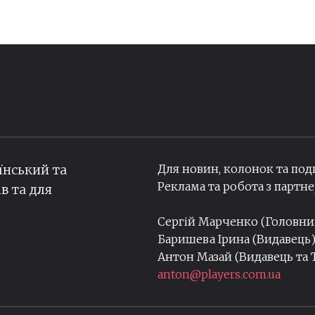
Для новин, колонок та под
їнський та
Реклама та робота з парт
ів та для
Сергій Марченко (Головн
Баришева Ірина (Видавець
Антон Мазай (Видавець та
anton@players.com.ua