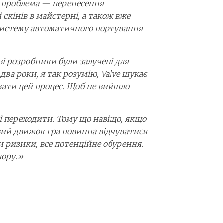
на проблема — перенесення
скінів в майстерні, а також вже
 систему автоматичного портування
ві розробники були залучені для
два роки, я так розумію, Valve шукає
вати цей процес. Щоб не вийшло
а неї переходити. Тому що навіщо, якщо
овий движок гра повинна відчуватися
ти ризики, все потенційне обурення.
пору.»
GENTLE MATES ЗАЛИШАЄ
COUNTER-STRIKE, 20 РОКІВ