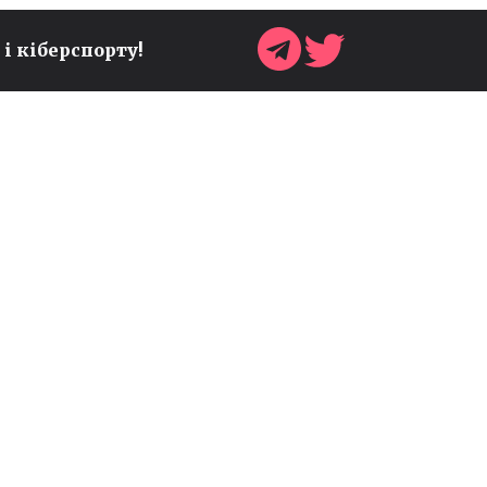
DWARF FORTRESS,
РОЗРОБНИК FALLOUT 3
 і кіберспорту!
ЗРОБИВ ЗАЯВУ ЩОДО
МАЙБУТНЬОГО РЕМАСТЕРУ
- ДАЙДЖЕСТ НОВИН ЗА 8
СЕРПНЯ
Дайджест