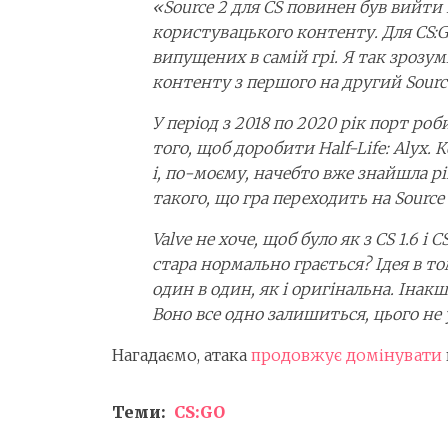
«Source 2 для CS повинен був вийти 
користувацького контенту. Для CS:GO
випущених в самій грі. Я так зроз
контенту з першого на другий Sourc
У період з 2018 по 2020 рік порт ро
того, щоб доробити Half-Life: Alyx.
і, по-моєму, начебто вже знайшла 
такого, що гра переходить на Source 
Valve не хоче, щоб було як з CS 1.6 і
стара нормально грається? Ідея в т
один в один, як і оригінальна. Іна
Воно все одно залишиться, цього н
Нагадаємо, атака
продовжує домінувати
Теми:
CS:GO