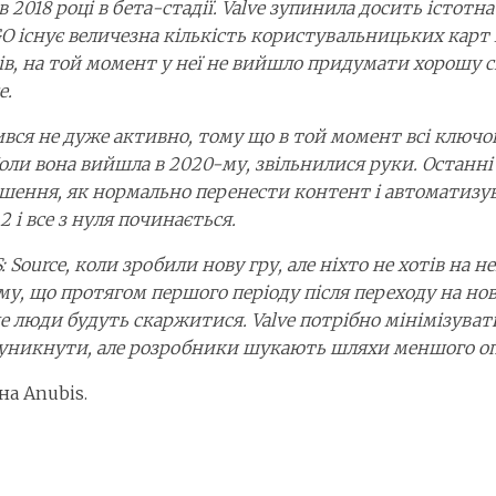
в 2018 році в бета-стадії. Valve зупинила досить істот
 існує величезна кількість користувальницьких карт і 
умів, на той момент у неї не вийшло придумати хорошу
e.
бився не дуже активно, тому що в той момент всі ключо
 Коли вона вийшла в 2020-му, звільнилися руки. Останні 
рішення, як нормально перенести контент і автоматизу
2 і все з нуля починається.
 CS: Source, коли зробили нову гру, але ніхто не хотів н
ому, що протягом першого періоду після переходу на н
кше люди будуть скаржитися. Valve потрібно мінімізува
е уникнути, але розробники шукають шляхи меншого о
на Anubis.