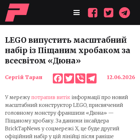
LEGO випустить масштабний
набір із Піщаним хробаком за
всесвітом «Дюна»
Facebook
Twitter
Viber
Telegram
Сергій Таран
12.06.2026
У мережу
потрапив витік
інформації про новий
масштабний конструктор LEGO, присвячений
головному монстру франшизи «Дюна» —
Піщаному хробаку. За даними інсайдера
BrickTapNews у соцмережі X, це буде другий
офіційний набір у цій лінійці після раніше