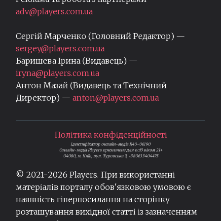
adv@players.com.ua
Сергій Марченко (Головний Редактор) —
sergey@players.com.ua
Баришева Ірина (Видавець) —
iryna@players.com.ua
Антон Мазай (Видавець та Технічний
Директор) —
anton@players.com.ua
Політика конфіденційності
Ідентифікатор онлайн-медіа R40-06190
Онлайн-медіа Players призначене для осіб віком 21+
04080, м. Київ, вул. Туровська 9, +380633404475
© 2021-
2026
Players. При використанні
матеріалів порталу обов'язковою умовою є
наявність гіперпосилання на сторінку
розташування вихідної статті із зазначенням