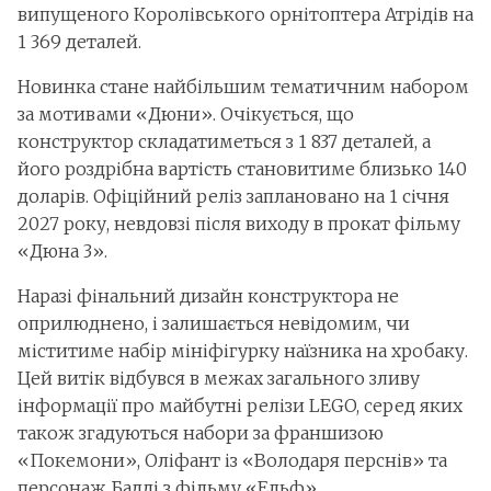
випущеного Королівського орнітоптера Атрідів на
1 369 деталей.
Новинка стане найбільшим тематичним набором
за мотивами «Дюни». Очікується, що
конструктор складатиметься з 1 837 деталей, а
його роздрібна вартість становитиме близько 140
доларів. Офіційний реліз заплановано на 1 січня
2027 року, невдовзі після виходу в прокат фільму
«Дюна 3».
Наразі фінальний дизайн конструктора не
оприлюднено, і залишається невідомим, чи
міститиме набір мініфігурку наїзника на хробаку.
Цей витік відбувся в межах загального зливу
інформації про майбутні релізи LEGO, серед яких
також згадуються набори за франшизою
«Покемони», Оліфант із «Володаря перснів» та
персонаж Бадді з фільму «Ельф».