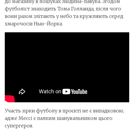
до магазину в пошуках Людина-павука. Згодом
футболіст знаходить Тома Голланда, після чого
вони разом злітають у небо та кружляють серед
хмарочосів Нью-Йорка.
Участь зірки футболу в проєкті не є випадковою,
адже Мессі є палким шанувальником цього
супергероя.