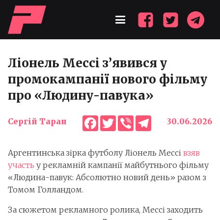
Ліонель Мессі з’явився у
промокампанії нового фільму
про «Людину-павука»
Facebook
Twitter
Viber
Telegram
Сергій Таран
30.06.2026
Аргентинська зірка футболу Ліонель Мессі
взяв
участь
у рекламній кампанії майбутнього фільму
«Людина-павук: Абсолютно новий день» разом з
Томом Голландом.
За сюжетом рекламного ролика, Мессі заходить