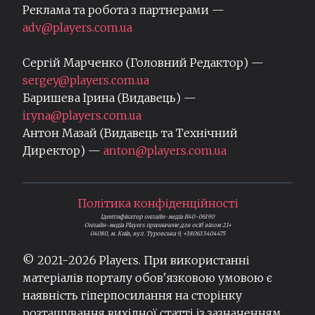
Реклама та робота з партнерами —
adv@players.com.ua
Сергій Марченко (Головний Редактор) —
sergey@players.com.ua
Баришева Ірина (Видавець) —
iryna@players.com.ua
Антон Мазай (Видавець та Технічний
Директор) —
anton@players.com.ua
Політика конфіденційності
Ідентифікатор онлайн-медіа R40-06190
Онлайн-медіа Players призначене для осіб віком 21+
04080, м. Київ, вул. Туровська 9, +380633404475
© 2021-
2026
Players. При використанні
матеріалів порталу обов'язковою умовою є
наявність гіперпосилання на сторінку
розташування вихідної статті із зазначенням