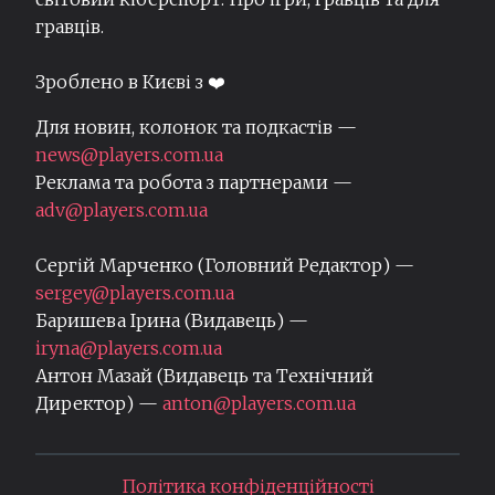
гравців.
Зроблено в Києві з ❤️
Для новин, колонок та подкастів —
news@players.com.ua
Реклама та робота з партнерами —
adv@players.com.ua
Сергій Марченко (Головний Редактор) —
sergey@players.com.ua
Баришева Ірина (Видавець) —
iryna@players.com.ua
Антон Мазай (Видавець та Технічний
Директор) —
anton@players.com.ua
Політика конфіденційності