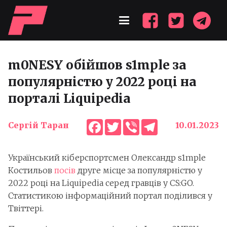
m0NESY обійшов s1mple за
популярністю у 2022 році на
порталі Liquipedia
Facebook
Twitter
Viber
Telegram
Сергій Таран
10.01.2023
Український кіберспортсмен Олександр s1mple
Костильов
посів
друге місце за популярністю у
2022 році на Liquipedia серед гравців у CS:GO.
Статистикою інформаційний портал поділився у
Твіттері.