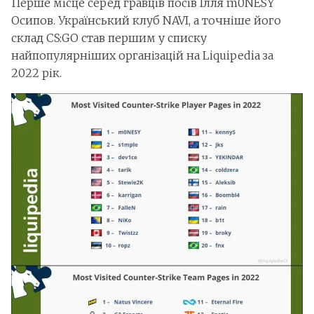
Перше місце серед гравців посів Ілля m0NESY
Осипов. Український клуб NAVI, а точніше його
склад CS:GO став першим у списку
найпопулярніших організацій на Liquipedia за
2022 рік.