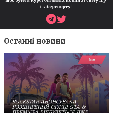
щоб бути в курсі останніх новин зі світу ігр
і кіберспорту!
Останні новини
Ігри
ROCKSTAR АНОНСУВАЛА
РОЗШИРЕНИЙ ОГЛЯД GTA 6:
ПРЕМ'ЄРА ВІДБУДЕТЬСЯ ВЖЕ