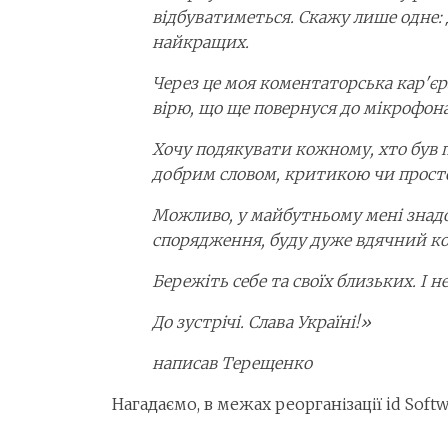
відбуватиметься. Скажу лише одне: 
найкращих.
Через це моя коментаторська кар'єр
вірю, що ще повернуся до мікрофона
Хочу подякувати кожному, хто був по
добрим словом, критикою чи просто 
Можливо, у майбутньому мені знадо
спорядження, буду дуже вдячний ко
Бережіть себе та своїх близьких. І
До зустрічі. Слава Україні!»
написав Терещенко
Нагадаємо, в межах реорганізації id Soft