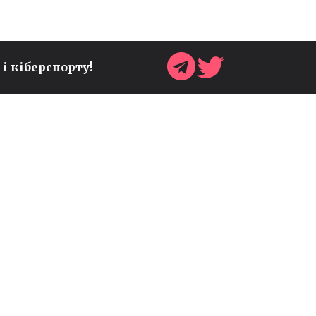
 і кіберспорту!
ОЧІЛЬНИК SONIC TEAM
АНОНСУВАВ НОВІ
СЮРПРИЗИ ДО 35-РІЧЧЯ
ФРАНШИЗИ
Ігри