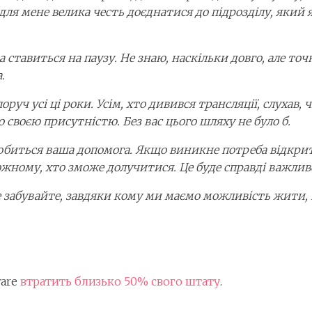
для мене велика честь доєднатися до підрозділу, який 
а ставиться на паузу. Не знаю, наскільки довго, але т
.
руч усі ці роки. Усім, хто дивився трансляції, слухав,
своєю присутністю. Без вас цього шляху не було б.
биться ваша допомога. Якщо виникне потреба відкрити 
жному, хто зможе долучитися. Це буде справді важлив
 не забувайте, завдяки кому ми маємо можливість жити
ware
втратить близько 50% свого штату
.