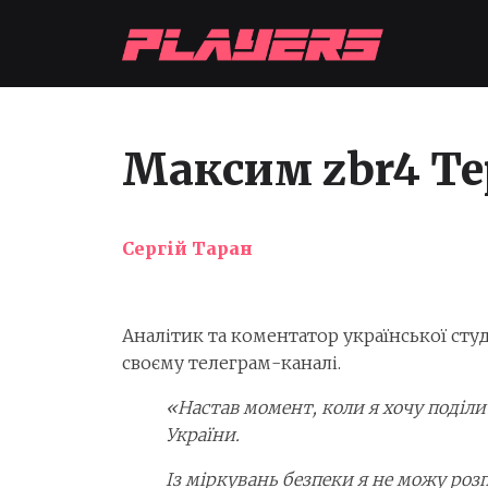
Максим zbr4 Те
Сергій Таран
Аналітик та коментатор української сту
своєму телеграм-каналі.
«Настав момент, коли я хочу поділ
України.
Із міркувань безпеки я не можу роз