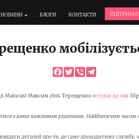
ПІДТРИМА
НОВИНИ
БЛОГИ
КОНТАКТИ
рещенко мобілізуєть
Facebook
Twitter
Viber
Telegram
дії Maincast Максим zbr4 Терещенко
вступає до лав
Збр
итися з вами важливим рішенням. Найближчим часом я
повідати деталей про те, де саме проходитиму службу,