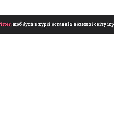
PEYZ ІЗ T1 ПРЕТЕНДУЄ НА
itter
, щоб бути в курсі останніх новин зі світу ігр
ЗВАННЯ НАЙКРАЩОГО ADC
У СВІТІ ПІСЛЯ
ВСТАНОВЛЕННЯ НОВИХ
РЕКОРДІВ В LCK
LOL