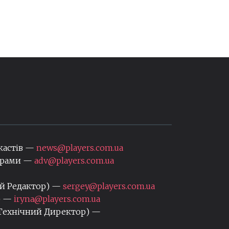
кастів —
news@players.com.ua
нерами —
adv@players.com.ua
ий Редактор) —
sergey@players.com.ua
) —
iryna@players.com.ua
 Технічний Директор) —