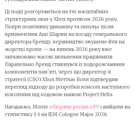
Ці події розгортаються на тлі масштабних
структурних змін у Xbox протягом 2026 року.
Попри позитивну динаміку та імпульс після
призначення Аші Шарми на посаду генерального
директора бренду, керівництво змушене йти на
жорсткі кроки — на липень 2026 року вже
заплановано масові звільнення працівників.
Паралельно бренд стикнувся із подорожчанням
компонентів пам'яті, через що директор зі
стратегії (CSO) Xbox Меттью Болл підтвердив
перегляд підходу до розробки консолі наступного
покоління під кодовою назвою Project Helix.
Нагадаємо, Monte
обіграли росіян з PV
і вийшли на
статистику 1-1 на IEM Cologne Major 2026.