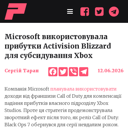
Microsoft використовувала
прибутки Activision Blizzard
для субсидування Xbox
Facebook
Twitter
Viber
Telegram
Сергій Таран
12.06.2026
Компанія Microsoft
планувала використовувати
доходи від франшизи Call of Duty для компенсації
падіння прибутків власного підрозділу Xbox
Studios. Проте ця стратегія продемонструвала
зворотний ефект після того, як реліз Call of Duty:
Black Ops 7 обернувся для серії невдалим роком.