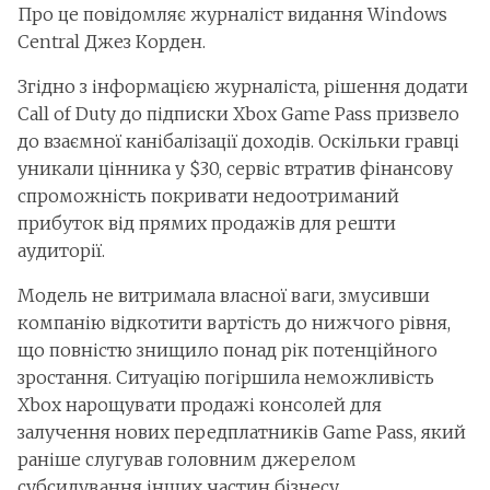
Про це повідомляє журналіст видання Windows
Central Джез Корден.
Згідно з інформацією журналіста, рішення додати
Call of Duty до підписки Xbox Game Pass призвело
до взаємної канібалізації доходів. Оскільки гравці
уникали цінника у $30, сервіс втратив фінансову
спроможність покривати недоотриманий
прибуток від прямих продажів для решти
аудиторії.
Модель не витримала власної ваги, змусивши
компанію відкотити вартість до нижчого рівня,
що повністю знищило понад рік потенційного
зростання. Ситуацію погіршила неможливість
Xbox нарощувати продажі консолей для
залучення нових передплатників Game Pass, який
раніше слугував головним джерелом
субсидування інших частин бізнесу.