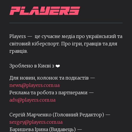
Players — це сучасне медіа про український та
світовий кіберспорт. Про ігри, гравців та для
гравців.
Зроблено в Києві з ❤️
Для новин, колонок та подкастів —
news@players.com.ua
Реклама та робота з партнерами —
adv@players.com.ua
Сергій Марченко (Головний Редактор) —
sergey@players.com.ua
Баришева Ірина (Видавець) —