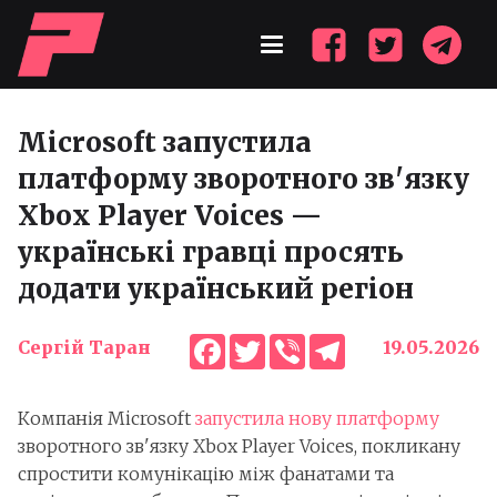
Microsoft запустила
платформу зворотного зв'язку
Xbox Player Voices —
українські гравці просять
додати український регіон
Facebook
Twitter
Viber
Telegram
Сергій Таран
19.05.2026
Компанія Microsoft
запустила нову платформу
зворотного зв'язку Xbox Player Voices, покликану
спростити комунікацію між фанатами та