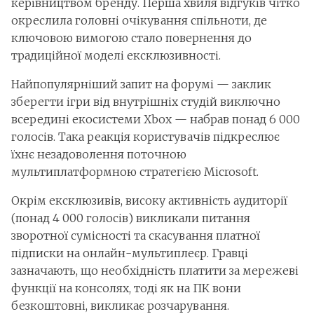
керівництвом бренду. Перша хвиля відгуків чітко
окреслила головні очікування спільноти, де
ключовою вимогою стало повернення до
традиційної моделі ексклюзивності.
Найпопулярніший запит на форумі — заклик
зберегти ігри від внутрішніх студій виключно
всередині екосистеми Xbox — набрав понад 6 000
голосів. Така реакція користувачів підкреслює
їхнє незадоволення поточною
мультиплатформною стратегією Microsoft.
Окрім ексклюзивів, високу активність аудиторії
(понад 4 000 голосів) викликали питання
зворотної сумісності та скасування платної
підписки на онлайн-мультиплеєр. Гравці
зазначають, що необхідність платити за мережеві
функції на консолях, тоді як на ПК вони
безкоштовні, викликає розчарування.