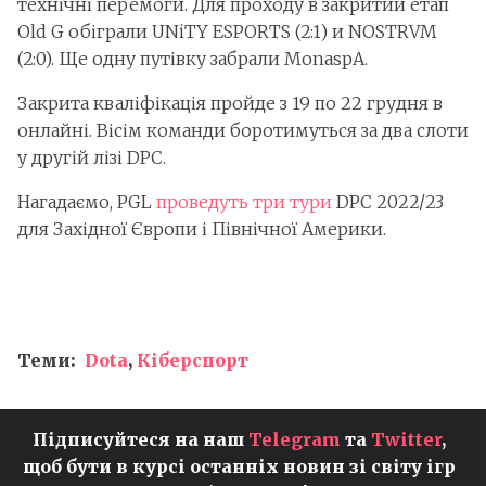
технічні перемоги. Для проходу в закритий етап
Old G обіграли UNiTY ESPORTS (2:1) и NOSTRVM
(2:0). Ще одну путівку забрали MonaspA.
Закрита кваліфікація пройде з 19 по 22 грудня в
онлайні. Вісім команди боротимуться за два слоти
у другій лізі DPC.
Нагадаємо, PGL
проведуть три тури
DPC 2022/23
для Західної Європи і Північної Америки.
Теми:
Dota
,
Кіберспорт
Підписуйтеся на наш
Telegram
та
Twitter
,
щоб бути в курсі останніх новин зі світу ігр