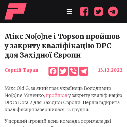
Мікс No[o]ne і Topson пройшов
у закриту кваліфікацію DPC
для Західної Європи
Facebook
Twitter
Viber
Telegram
Сергій Таран
13.12.2022
Мікс Old G, за який грає українець Володимир
No[o]ne Міненко,
пройшов
у закриту кваліфікацію
DPC з Dota 2 для Західної Європи. Перша відкрита
кваліфікація завершилася 12 грудня.
У перший ігровий день команда отримала дві