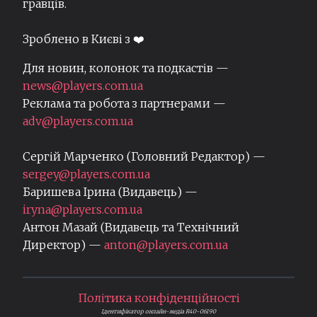
гравців.
Зроблено в Києві з ❤️
Для новин, колонок та подкастів —
news@players.com.ua
Реклама та робота з партнерами —
adv@players.com.ua
Сергій Марченко (Головний Редактор) —
sergey@players.com.ua
Баришева Ірина (Видавець) —
iryna@players.com.ua
Антон Мазай (Видавець та Технічний
Директор) —
anton@players.com.ua
Політика конфіденційності
Ідентифікатор онлайн-медіа R40-06190