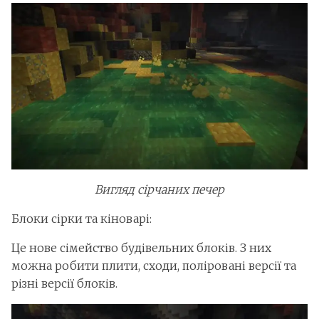
Вигляд сірчаних печер
Блоки сірки та кіноварі:
Це нове сімейство будівельних блоків. З них
можна робити плити, сходи, поліровані версії та
різні версії блоків.