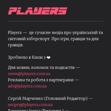
Players — це сучасне медіа про український та
світовий кіберспорт. Про ігри, гравців та для
гравців.
Зроблено в Києві з ❤️
Для новин, колонок та подкастів —
news@players.com.ua
Реклама та робота з партнерами —
adv@players.com.ua
Сергій Марченко (Головний Редактор) —
sergey@players.com.ua
Баришева Ірина (Видавець) —