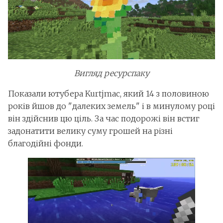
Вигляд ресурспаку
Показали ютубера Kurtjmac, який 14 з половиною
років йшов до "далеких земель" і в минулому році
він здійснив цю ціль. За час подорожі він встиг
задонатити велику суму грошей на різні
благодійні фонди.