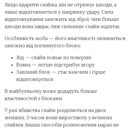
Якщо вдарити слайма, він не отримує шкоди, а
лише відштовхнеться у напрямку удару. Сила
відштовхування залежить від зброї: чим більше
шкоди вона завдає, тим сильніше слайм відлітає.
Особливість моба — його властивості змінюються
залежно від поглинутого блоку:
Лід — слайм ковзає по поверхні
Вовна — легше підстрибує вгору
Залізний блок — стає важчим і гірше
відштовхується
В майбутньому може додадуть більше
властивостей з блоками.
У разі вбивства слайм розділяється на двох
менших. З часом вони виростають у великих
слаймів. Інших способів розмноження наразі не