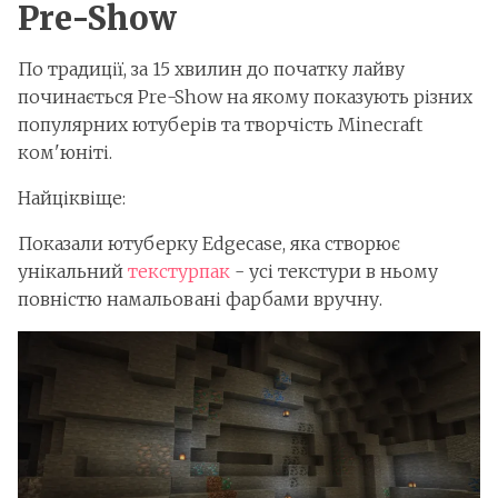
Pre-Show
По традиції, за 15 хвилин до початку лайву
починається Pre-Show на якому показують різних
популярних ютуберів та творчість Minecraft
ком'юніті.
Найціквіще:
Показали ютуберку Edgecase, яка створює
унікальний
текстурпак
- усі текстури в ньому
повністю намальовані фарбами вручну.