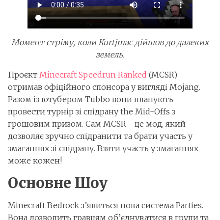
Момент стріму, коли Kurtjmac дійшов до далеких
земель.
Проєкт
Minecraft Speedrun Ranked
(MCSR)
отримав офіційного спонсора у вигляді Mojang.
Разом із ютубером Tubbo вони планують
провести турнір зі спідрану the Mid-Offs з
грошовим призом. Сам MCSR - це мод, який
дозволяє зручно спідранити та брати участь у
змаганнях зі спідрану. Взяти участь у змаганнях
може кожен!
Основне Шоу
Minecraft Bedrock з’явиться нова система Parties.
Вона дозволить гравцям об’єднуватися в групи та