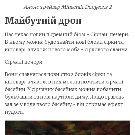
Анонс трейлер Minecraft Dungeons 2
Майбутній дроп
Нас чекає новий підземний біом - Сірчані печери.
В ньому можна буде знайти нові блоки сірки та
кіноварі, а також нового моба - сіркового слайма.
Сірчані печери:
Вони спавняться повністю з блоків сірки та
кіноварі, а також в них можна помітити сірчані
басейни. У сірчаних басейнах можна побачити
бульбашки та нові партікли диму. Якщо гравець
залізе у воду цього басейну - він отримає ефект
нудоти.