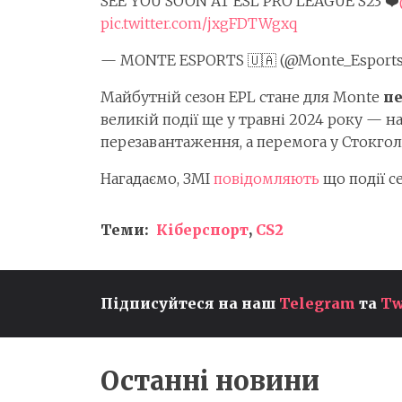
SEE YOU SOON AT ESL PRO LEAGUE S23 ❤️
pic.twitter.com/jxgFDTWgxq
— MONTE ESPORTS 🇺🇦 (@Monte_Esport
Майбутній сезон EPL стане для Monte
пе
великій події ще у травні 2024 року — н
перезавантаження, а перемога у Стокгол
Нагадаємо, ЗМІ
повідомляють
що події с
Теми:
Кіберспорт
,
CS2
Підписуйтеся на наш
Telegram
та
Tw
ROCKSTAR АНОНСУВАЛА
РОЗШИРЕНИЙ ОГЛЯД GTA 6
ПРЕМ'ЄРА ВІДБУДЕТЬСЯ
ВЖЕ ЦЬОГО МІСЯЦЯ
Останні новини