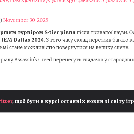
@bymascs
@Gizmyyy
@ryucsgo1
@kakafuCS
@azuwuCS
s)
November 30, 2025
ршим турніром S-tier рівня
після тривалої паузи. 
а
IEM Dallas 2024
. З того часу склад пережив багато 
ьмі стане можливістю повернутися на велику сцену.
еріалу Assassinʼs Creed перенесуть глядачів у стародав
itter
, щоб бути в курсі останніх новин зі світу ігр
:
ФЕНТЕЗІЙНИЙ ЕКШЕН
MISTFALL HUNTER ВЖЕ
ЗІБРАВ 1 МІЛЬЙОН ГРАВЦІВ