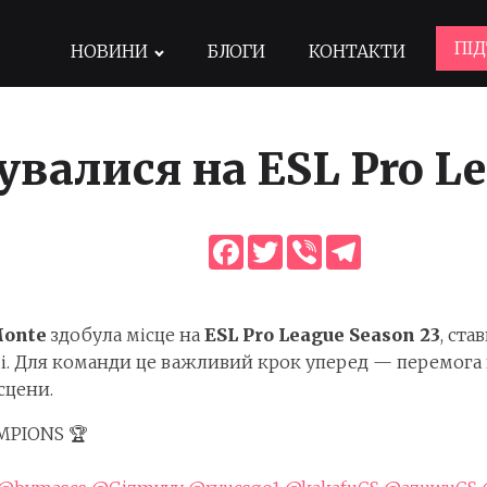
ПІ
НОВИНИ
БЛОГИ
КОНТАКТИ
валися на ESL Pro Le
Facebook
Twitter
Viber
Telegram
onte
здобула місце на
ESL Pro League Season 23
, ст
мі. Для команди це важливий крок уперед — перемога 
сцени.
MPIONS 🏆