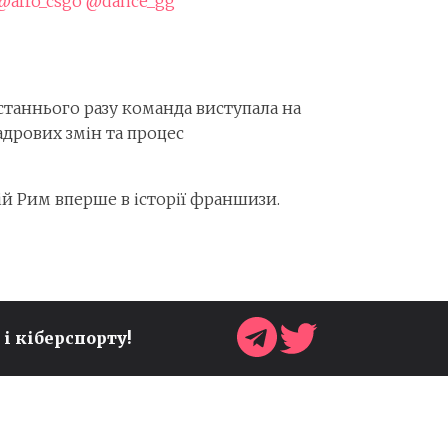
@afro_csgo
@dance_gg
Останнього разу команда виступала на
кадрових змін та процес
ній Рим вперше в історії франшизи.
УКРАЇНСЬКА ІГРОВА
 і кіберспорту!
ІНДУСТРІЯ БУДЕ
ПРЕДСТАВЛЕНА НА
GAMESCOM 2026 ОДРАЗУ У
ДВОХ ЗОНАХ