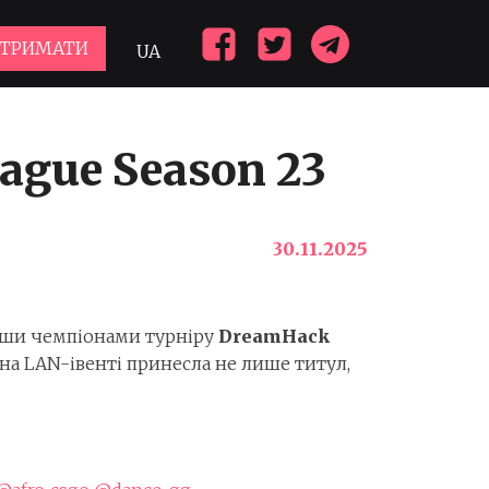
ДТРИМАТИ
UA
ague Season 23
30.11.2025
авши чемпіонами турніру
DreamHack
на LAN-івенті принесла не лише титул,