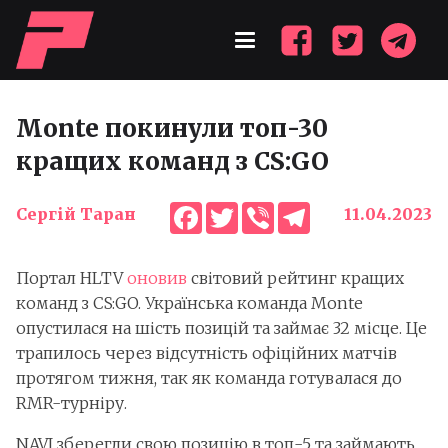
Monte покинули топ-30
кращих команд з CS:GO
Facebook
Twitter
Viber
Telegram
Сергій Таран
11.04.2023
Портал HLTV
оновив
світовий рейтинг кращих
команд з CS:GO. Українська команда Monte
опустилася на шість позицій та займає 32 місце. Це
трапилось через відсутність офіційних матчів
протягом тижня, так як команда готувалася до
RMR-турніру.
NAVI зберегли свою позицію в топ-5 та займають