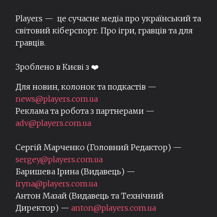
Players — це сучасне медіа про український та
світовий кіберспорт. Про ігри, гравців та для
гравців.
Зроблено в Києві з ❤️
Для новин, колонок та подкастів —
news@players.com.ua
Реклама та робота з партнерами —
adv@players.com.ua
Сергій Марченко (Головний Редактор) —
sergey@players.com.ua
Баришева Ірина (Видавець) —
iryna@players.com.ua
Антон Мазай (Видавець та Технічний
Директор) —
anton@players.com.ua