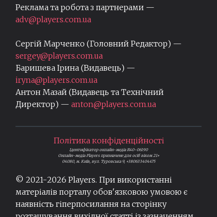
Реклама та робота з партнерами —
adv@players.com.ua
Сергій Марченко (Головний Редактор) —
sergey@players.com.ua
Баришева Ірина (Видавець) —
iryna@players.com.ua
Антон Мазай (Видавець та Технічний
Директор) —
anton@players.com.ua
Політика конфіденційності
Ідентифікатор онлайн-медіа R40-06190
Онлайн-медіа Players призначене для осіб віком 21+
04080, м. Київ, вул. Туровська 9, +380633404475
© 2021-
2026
Players. При використанні
матеріалів порталу обов'язковою умовою є
наявність гіперпосилання на сторінку
розташування вихідної статті із зазначенням