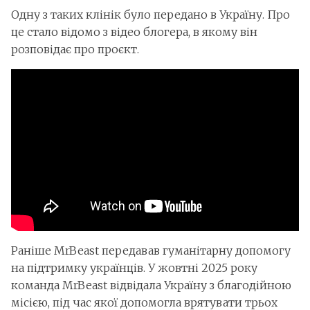
Одну з таких клінік було передано в Україну. Про
це стало відомо з відео блогера, в якому він
розповідає про проєкт.
Раніше MrBeast передавав гуманітарну допомогу
на підтримку українців. У жовтні 2025 року
команда MrBeast відвідала Україну з благодійною
місією, під час якої допомогла врятувати трьох