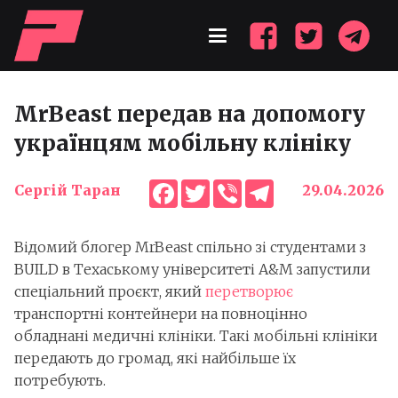
MrBeast передав на допомогу
українцям мобільну клініку
Facebook
Twitter
Viber
Telegram
Сергій Таран
29.04.2026
Відомий блогер MrBeast спільно зі студентами з
BUILD в Техаському університеті A&M запустили
спеціальний проєкт, який
перетворює
транспортні контейнери на повноцінно
обладнані медичні клініки. Такі мобільні клініки
передають до громад, які найбільше їх
потребують.