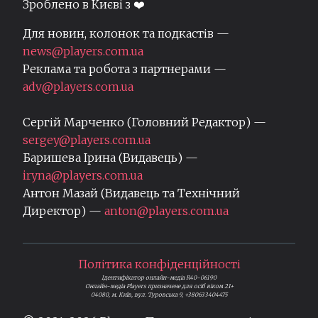
Зроблено в Києві з ❤️
Для новин, колонок та подкастів —
news@players.com.ua
Реклама та робота з партнерами —
adv@players.com.ua
Сергій Марченко (Головний Редактор) —
sergey@players.com.ua
Баришева Ірина (Видавець) —
iryna@players.com.ua
Антон Мазай (Видавець та Технічний
Директор) —
anton@players.com.ua
Політика конфіденційності
Ідентифікатор онлайн-медіа R40-06190
Онлайн-медіа Players призначене для осіб віком 21+
04080, м. Київ, вул. Туровська 9, +380633404475