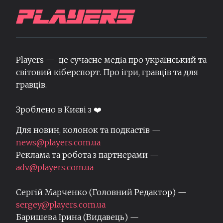
Players — це сучасне медіа про український та
світовий кіберспорт. Про ігри, гравців та для
гравців.
Зроблено в Києві з ❤️
Для новин, колонок та подкастів —
news@players.com.ua
Реклама та робота з партнерами —
adv@players.com.ua
Сергій Марченко (Головний Редактор) —
sergey@players.com.ua
Баришева Ірина (Видавець) —