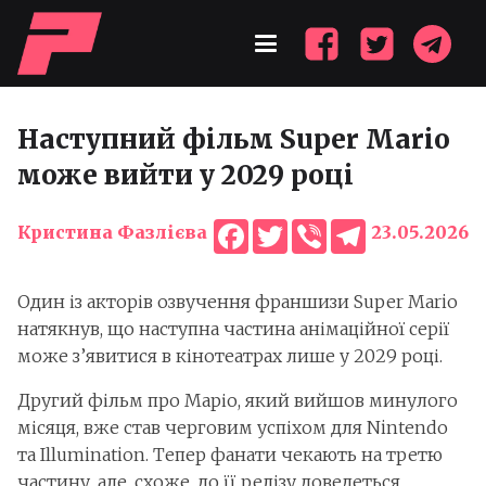
Наступний фільм Super Mario
може вийти у 2029 році
Facebook
Twitter
Viber
Telegram
Кристина Фазлієва
23.05.2026
Один із акторів озвучення франшизи Super Mario
натякнув, що наступна частина анімаційної серії
може з’явитися в кінотеатрах лише у 2029 році.
Другий фільм про Маріо, який вийшов минулого
місяця, вже став черговим успіхом для Nintendo
та Illumination. Тепер фанати чекають на третю
частину, але, схоже, до її релізу доведеться