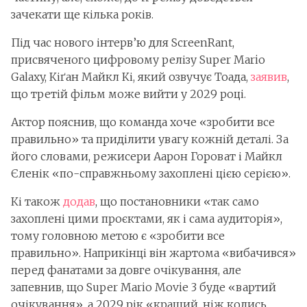
зачекати ще кілька років.
Під час нового інтерв’ю для ScreenRant,
присвяченого цифровому релізу Super Mario
Galaxy, Кіґан Майкл Кі, який озвучує Тоада,
заявив
,
що третій фільм може вийти у 2029 році.
Актор пояснив, що команда хоче «зробити все
правильно» та приділити увагу кожній деталі. За
його словами, режисери Аарон Гороват і Майкл
Єленік «по-справжньому захоплені цією серією».
Кі також
додав
, що постановники «так само
захоплені цими проєктами, як і сама аудиторія»,
тому головною метою є «зробити все
правильно». Наприкінці він жартома «вибачився»
перед фанатами за довге очікування, але
запевнив, що Super Mario Movie 3 буде «вартий
очікування», а 2029 рік «кращий, ніж колись