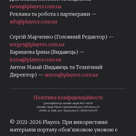
news@players.com.ua
Реклама та робота з партнерами —
adv@players.com.ua
Сергій Марченко (Головний Редактор) —
sergey@players.com.ua
Баришева Ірина (Видавець) —
iryna@players.com.ua
Антон Мазай (Видавець та Технічний
Директор) —
anton@players.com.ua
Політика конфіденційності
Ідентифікатор онлайн-медіа R40-06190
Онлайн-медіа Players призначене для осіб віком 21+
04080, м. Київ, вул. Туровська 9, +380633404475
© 2021-
2026
Players. При використанні
матеріалів порталу обов'язковою умовою є