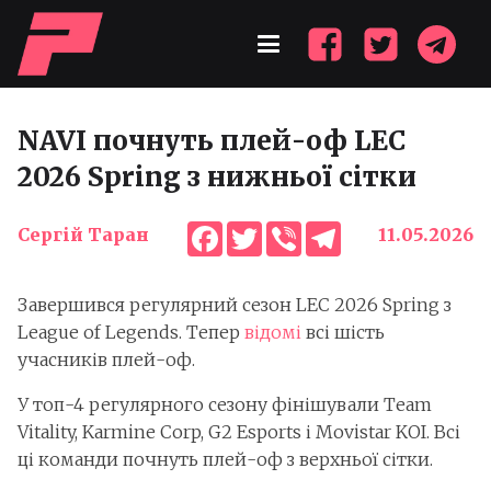
NAVI почнуть плей-оф LEC
2026 Spring з нижньої сітки
Facebook
Twitter
Viber
Telegram
Сергій Таран
11.05.2026
Завершився регулярний сезон LEC 2026 Spring з
League of Legends. Тепер
відомі
всі шість
учасників плей-оф.
У топ-4 регулярного сезону фінішували Team
Vitality, Karmine Corp, G2 Esports і Movistar KOI. Всі
ці команди почнуть плей-оф з верхньої сітки.