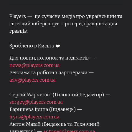
Players — це сучасне медіа про український та
світовий кіберспорт. Про ігри, гравців та для
гравців.
Зроблено в Києві з ❤️
Для новин, колонок та подкастів —
news@players.com.ua
Реклама та робота з партнерами —
adv@players.com.ua
Сергій Марченко (Головний Редактор) —
sergey@players.com.ua
Баришева Ірина (Видавець) —
iryna@players.com.ua
Антон Мазай (Видавець та Технічний
Директор) —
anton@players.com.ua