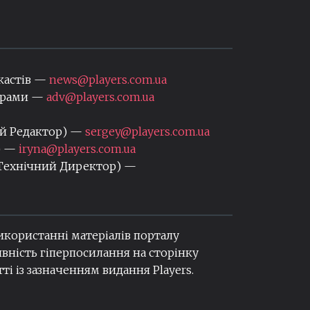
кастів —
news@players.com.ua
нерами —
adv@players.com.ua
ий Редактор) —
sergey@players.com.ua
) —
iryna@players.com.ua
 Технічний Директор) —
використанні матеріалів порталу
вність гіперпосилання на сторінку
ті із зазначенням видання Players.