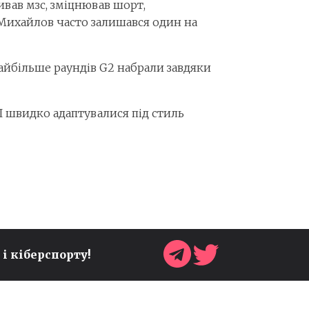
ивав мзс, зміцнював шорт,
Михайлов часто залишався один на
Найбільше раундів G2 набрали завдяки
VI швидко адаптувалися під стиль
 і кіберспорту!
ОЧІЛЬНИК SONIC TEAM
АНОНСУВАВ НОВІ
СЮРПРИЗИ ДО 35-РІЧЧЯ