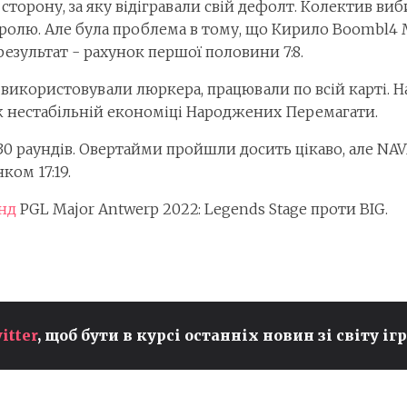
торону, за яку відігравали свій дефолт. Колектив виб
ролю. Але була проблема в тому, що Кирило Boombl4 
 результат - рахунок першої половини 7:8.
о використовували люркера, працювали по всій карті. 
ож нестабільній економіці Народжених Перемагати.
 30 раундів. Овертайми пройшли досить цікаво, але NA
ком 17:19.
унд
PGL Major Antwerp 2022: Legends Stage проти BIG.
PEYZ ІЗ T1 ПРЕТЕНДУЄ НА
itter
, щоб бути в курсі останніх новин зі світу ігр
ЗВАННЯ НАЙКРАЩОГО ADC
У СВІТІ ПІСЛЯ
ВСТАНОВЛЕННЯ НОВИХ