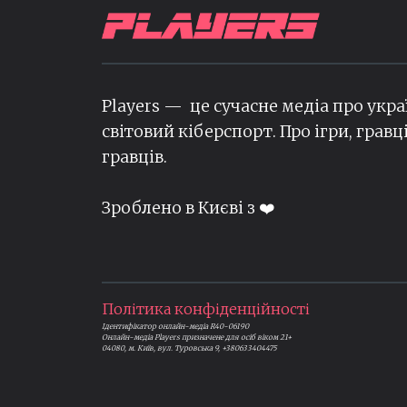
Players — це сучасне медіа про укра
світовий кіберспорт. Про ігри, гравц
гравців.
Зроблено в Києві з ❤️
Політика конфіденційності
Ідентифікатор онлайн-медіа R40-06190
Онлайн-медіа Players призначене для осіб віком 21+
04080, м. Київ, вул. Туровська 9, +380633404475