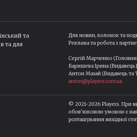
Для новин, колонок та под
їнський та
Реклама та робота з парт
ів та для
Сергій Марченко (Головн
Баришева Ірина (Видавець
Антон Мазай (Видавець та
anton@players.com.ua
© 2021-
2026
Players. При 
обов'язковою умовою є ная
розташування вихідної стат