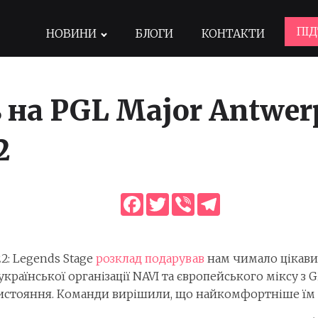
ПІ
НОВИНИ
БЛОГИ
КОНТАКТИ
на PGL Major Antwerp
2
Facebook
Twitter
Viber
Telegram
2: Legends Stage
розклад подарував
нам чимало цікавих
раїнської організації NAVI та європейського міксу з G
стояння. Команди вирішили, що найкомфортніше їм бу