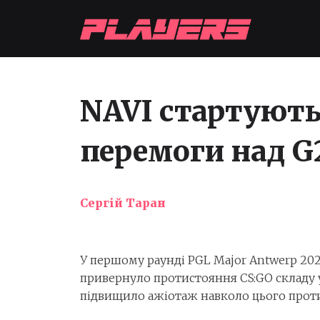
NAVI стартують 
перемоги над G
Сергій Таран
У першому раунді PGL Major Antwerp 202
привернуло протистояння CS:GO складу ук
підвищило ажіотаж навколо цього проти