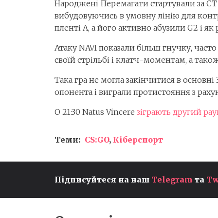
Народжені Перемагати стартували за СТ с
вибудовуючись в умовну лінію для конт
пленті А, а його активно абузили G2 і як
Атаку NAVI показали більш гнучку, част
своїй стрільбі і клатч-моментам, а так
Така гра не могла закінчитися в основні
опонента і виграли протистояння з рахун
О 21:30 Natus Vincere
зіграють другий ра
Теми:
CS:GO
,
Кіберспорт
RBLZ SOUMA13 ЗАВЕРШУЄ
Підписуйтеся на наш
Telegram
та
Tw
ВИСТУП НА FC PRO MOBILE
26 MID-SEASON PLAYOFFS,
АЛЕ ЗБЕРІГАЄ ШАНСИ НА