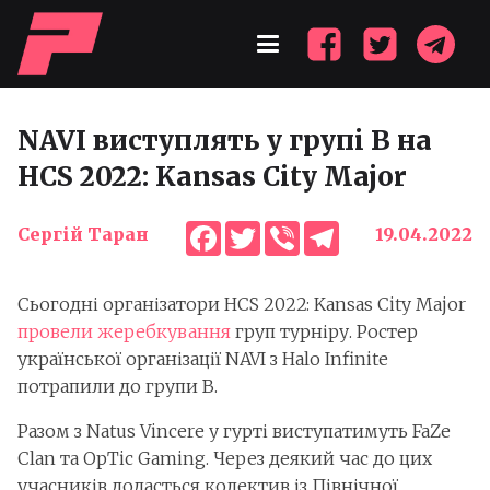
NAVI виступлять у групі В на
HCS 2022: Kansas City Major
Facebook
Twitter
Viber
Telegram
Сергій Таран
19.04.2022
Сьогодні організатори HCS 2022: Kansas City Major
провели жеребкування
груп турніру. Ростер
української організації NAVI з Halo Infinite
потрапили до групи В.
Разом з Natus Vincere у гурті виступатимуть FaZe
Clan та OpTic Gaming. Через деякий час до цих
учасників додасться колектив із Північної