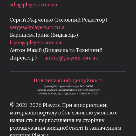
adv@players.com.ua
Сергій Марченко (Головний Редактор) —
sergey@players.com.ua
Баришева Ірина (Видавець) —
iryna@players.com.ua
Антон Мазай (Видавець та Технічний
Директор) —
anton@players.com.ua
Політика конфіденційності
Ідентифікатор онлайн-медіа R40-06190
Онлайн-медіа Players призначене для осіб віком 21+
04080, м. Київ, вул. Туровська 9, +380633404475
© 2021-
2026
Players. При використанні
матеріалів порталу обов'язковою умовою є
наявність гіперпосилання на сторінку
розташування вихідної статті із зазначенням
видання Players.