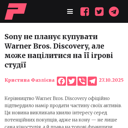
Sony не планує купувати
Warner Bros. Discovery, але
може націлитися на її ігрові
студії
Facebook
Twitter
Viber
Telegram
Кристина Фазлієва
27.10.2025
Керівництво Warner Bros. Discovery офіційно
підтвердило намір продати частину своїх активів.
Ця новина викликала хвилю інтересу серед
потенційних покупців, адже на кону — не лише
сама кіностудія, а й права на топові франшизи,