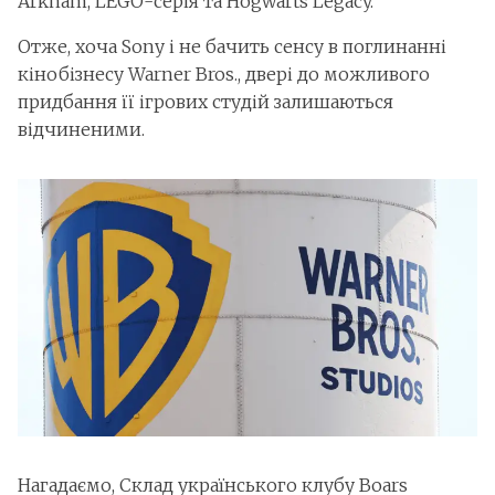
Arkham, LEGO-серія та Hogwarts Legacy.
Отже, хоча Sony і не бачить сенсу в поглинанні
кінобізнесу Warner Bros., двері до можливого
придбання її ігрових студій залишаються
відчиненими.
Нагадаємо, Склад українського клубу Boars