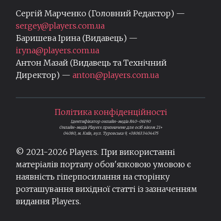
Сергій Марченко (Головний Редактор) —
sergey@players.com.ua
Баришева Ірина (Видавець) —
iryna@players.com.ua
Антон Мазай (Видавець та Технічний
Директор) —
anton@players.com.ua
Політика конфіденційності
Ідентифікатор онлайн-медіа R40-06190
Онлайн-медіа Players призначене для осіб віком 21+
04080, м. Київ, вул. Туровська 9, +380633404475
© 2021-
2026
Players. При використанні
матеріалів порталу обов'язковою умовою є
наявність гіперпосилання на сторінку
розташування вихідної статті із зазначенням
видання Players.