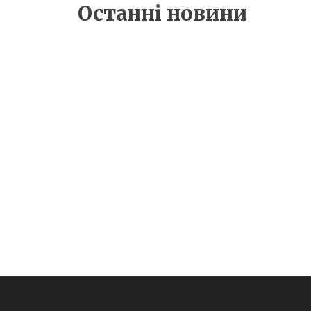
ЧЕМПІОНАТ СВІТУ
Останні новини
EA FC