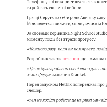
Телефон у грі використовується як конт
та роблять сюжетні вибори.
Гравці беруть на себе роль Ави, яку озву
Їй доведеться вижити, спілкуючись із Кле
За словами керівника Night School Studio
моменту події без втрати прогресу.
«Кожного разу, коли ви помираєте, полі
Розробник також
пояснив
, що команда 
«Це не було зроблено спеціально для сик
атмосферу»,
зазначив Krankel.
Перед запуском Netflix попереджає про 
слешер.
«Ми не хотіли робити це на рівні Saw ві