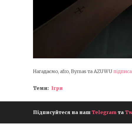
Нагадаємо, afro, Bymas та AZUWU
підпис
Теми:
Ігри
RBLZ SOUMA13 ЗАВЕРШУЄ
Підписуйтеся на наш
Telegram
та
Tw
ВИСТУП НА FC PRO MOBILE
26 MID-SEASON PLAYOFFS,
АЛЕ ЗБЕРІГАЄ ШАНСИ НА