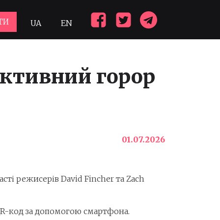
ТИ
UA
EN
рактивний горор
01.07.2026
асті режисерів David Fincher та Zach
 QR-код за допомогою смартфона.