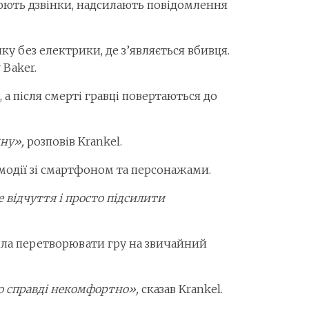
нюють дзвінки, надсилають повідомлення
нку без електрики, де з’являється вбивця.
 Baker.
, а після смерті гравці повертаються до
ину»,
розповів Krankel.
аємодії зі смартфоном та персонажами.
е відчуття і просто підсилити
тіла перетворювати гру на звичайний
ло справді некомфортно»,
сказав Krankel.