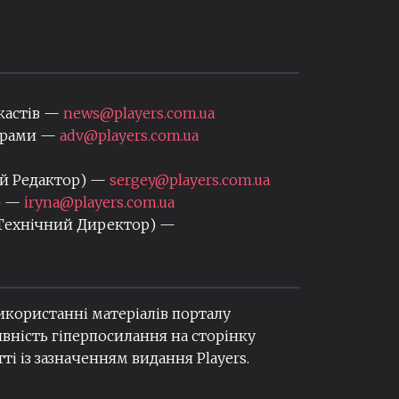
кастів —
news@players.com.ua
нерами —
adv@players.com.ua
ий Редактор) —
sergey@players.com.ua
) —
iryna@players.com.ua
 Технічний Директор) —
використанні матеріалів порталу
вність гіперпосилання на сторінку
ті із зазначенням видання Players.