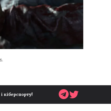
6.
 і кіберспорту!
ОЧІЛЬНИК SONIC TEAM
АНОНСУВАВ НОВІ
СЮРПРИЗИ ДО 35-РІЧЧЯ