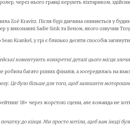
ролер, через нього гравці керують ліхтариком, здійс
чила Zoë Kravitz. Після бурі дівчина опиняється у буди
р у виконанні Sadie Sink та Беном, якого озвучив Troy
 Sean Krankel, у грі є близько десяти способів загинути
цейські коментують конкретні деталі цього місця злоч
не робила багато різних фіналів, а зосередилась на вз
велу. Це було більше для того, щоб залишити моторошн
рейтинг 18+ через жорстокі сцени, але команда не хо
д початку до кінця. Ми просто хотіли, щоб вам іноді бу