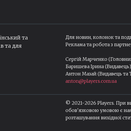
Для новин, колонок та под
їнський та
Реклама та робота з парт
ів та для
Сергій Марченко (Головн
Баришева Ірина (Видавець
Антон Мазай (Видавець та
anton@players.com.ua
© 2021-
2026
Players. При 
обов'язковою умовою є ная
розташування вихідної стат