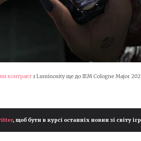
али контракт
з Luminosity ще до IEM Cologne Major 202
PEYZ ІЗ T1 ПРЕТЕНДУЄ НА
itter
, щоб бути в курсі останніх новин зі світу ігр
ЗВАННЯ НАЙКРАЩОГО ADC
У СВІТІ ПІСЛЯ
ВСТАНОВЛЕННЯ НОВИХ