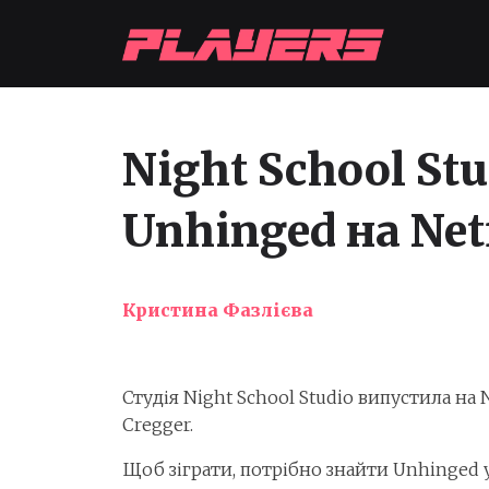
Night School S
Unhinged на Net
Кристина Фазлієва
Студія Night School Studio випустила на 
Cregger.
Щоб зіграти, потрібно знайти Unhinged у