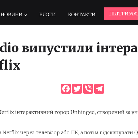
ПІДТРИМА
НОВИНИ
БЛОГИ
КОНТАКТИ
tudio випустили інте
flix
Facebook
Twitter
Viber
Telegram
Netflix інтерактивний горор Unhinged, створений за уч
 Netflix через телевізор або ПК, а потім відсканувати