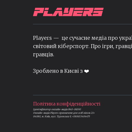
Players — це сучасне медіа про укра
світовий кіберспорт. Про ігри, гравц
гравців.
Зроблено в Києві з ❤️
Політика конфіденційності
Ідентифікатор онлайн-медіа R40-06190
Онлайн-медіа Players призначене для осіб віком 21+
04080, м. Київ, вул. Туровська 9, +380633404475