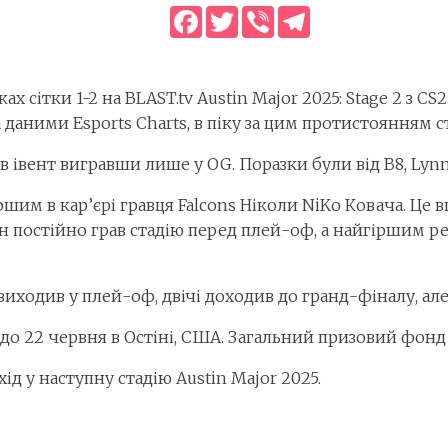
Facebook
Twitter
Viber
Telegram
х сітки 1-2 на BLAST.tv Austin Major 2025: Stage 2 з CS2
. За даними Esports Charts, в піку за цим протистоянням 
в івент вигравши лише у OG. Поразки були від B8, Lynn
шим в кар’єрі гравця Falcons Ніколи NiKo Ковача. Це 
н постійно грав стадію перед плей-оф, а найгіршим ре
в виходив у плей-оф, двічі доходив до гранд-фіналу, а
2 до 22 червня в Остіні, США. Загальний призовий фонд 
хід у наступну стадію Austin Major 2025.