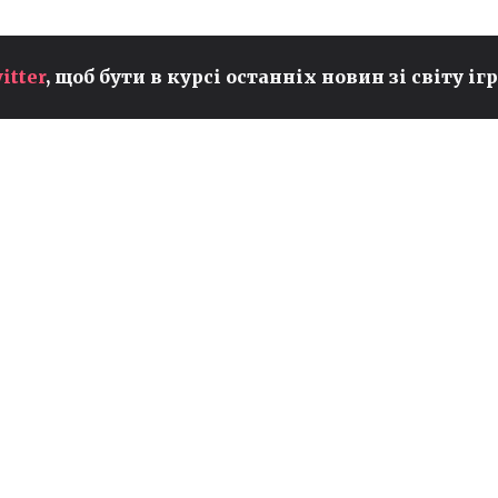
MLBB УТРИМУЄ ЛІДЕРСТВО
itter
, щоб бути в курсі останніх новин зі світу ігр
ЗА ПЕРЕГЛЯДАМИ НА EWC
А
2026, ТОДІ ЯК LEAGUE OF
LEGENDS ДЕМОНСТРУЄ
РЕКОРДНЕ ЗРОСТАННЯ
LOL
MLBB