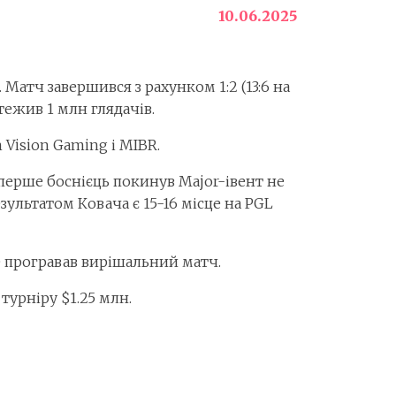
10.06.2025
. Матч завершився з рахунком 1:2 (13:6 на
стежив 1 млн глядачів.
 Vision Gaming і MIBR.
вперше боснієць покинув Major-івент не
зультатом Ковача є 15-16 місце на PGL
ле програвав вирішальний матч.
турніру $1.25 млн.