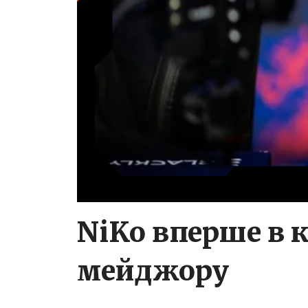
NiKo вперше в к
мейджору