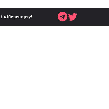
 і кіберспорту!
ЯКИХ СПРАЙТІВ МОЖНА
ЗНАЙТИ У FORTNITE
RELOAD
Гайди