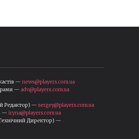
кастів —
news@players.com.ua
нерами —
adv@players.com.ua
ий Редактор) —
sergey@players.com.ua
) —
iryna@players.com.ua
 Технічний Директор) —