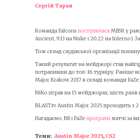
Сергій Таран
Команда Falcons
поступилася
MIBR у рамка
Ancient, 9:13 на Nuke і 20:22 на Inferno)
Тож склад саудівської організації покину
Такий результат на мейджорі став найгір
потрапивши до топ-16 турніру. Раніше ві
Major Krakow 2017 в складі команди FaZe.
NiKo зіграв на 15 мейджорах, шість разі
BLAST.tv Austin Major 2025 проходить з 
Нагадаємо, B8 і FaZe
програли
матчі за ви
Теми:
Austin Major 2025
,
CS2