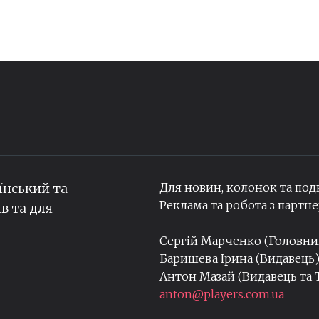
Для новин, колонок та под
їнський та
Реклама та робота з парт
ів та для
Сергій Марченко (Головн
Баришева Ірина (Видавець
Антон Мазай (Видавець та
anton@players.com.ua