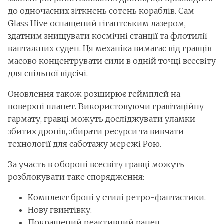
до одночасних зіткнень сотень кораблів. Сам
Glass Hive оснащений гігантським лазером,
здатним знищувати космічні станції та флотилії
вантажних суден. Ця механіка вимагає від гравців
масово концентрувати сили в одній точці всесвіту
для спільної відсічі.
Оновлення також розширює геймплей на
поверхні планет. Використовуючи гравітаційну
гармату, гравці можуть досліджувати уламки
збитих дронів, збирати ресурси та вивчати
технології для саботажу мережі Рою.
За участь в обороні всесвіту гравці можуть
розблокувати таке спорядження:
Комплект броні у стилі ретро-фантастики.
Нову гвинтівку.
Покращений реактивний ранец.