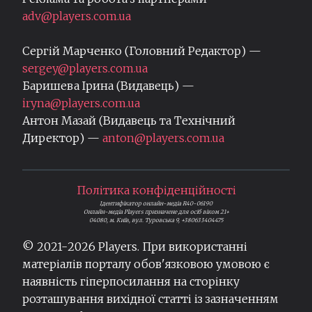
adv@players.com.ua
Сергій Марченко (Головний Редактор) —
sergey@players.com.ua
Баришева Ірина (Видавець) —
iryna@players.com.ua
Антон Мазай (Видавець та Технічний
Директор) —
anton@players.com.ua
Політика конфіденційності
Ідентифікатор онлайн-медіа R40-06190
Онлайн-медіа Players призначене для осіб віком 21+
04080, м. Київ, вул. Туровська 9, +380633404475
© 2021-
2026
Players. При використанні
матеріалів порталу обов'язковою умовою є
наявність гіперпосилання на сторінку
розташування вихідної статті із зазначенням