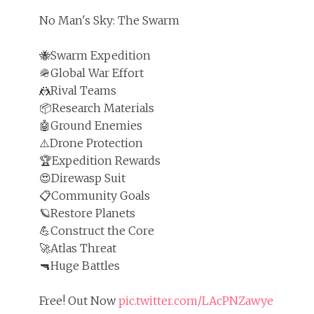
No Man's Sky: The Swarm
🐝Swarm Expedition
🪖Global War Effort
🤼Rival Teams
📦Research Materials
🤖Ground Enemies
⚠️Drone Protection
🏆Expedition Rewards
😍Direwasp Suit
📋Community Goals
🪐Restore Planets
💪Construct the Core
🚀Atlas Threat
🔫Huge Battles
Free! Out Now
pic.twitter.com/LAcPNZawye