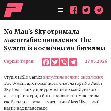
No Man's Sky отримала
масштабне оновлення The
Swarm із космічними битвами
Facebook
Twitter
Viber
Telegram
Сергій Таран
27.05.2026
Студія Hello Games
випустила велике оновлення
The Swarm для космічного симулятора No Man's
Sky. Реліз патчу приурочений до майбутнього
десятиріччя гри, а його головною темою стала
глобальна загроза — масивний Glass Hive, який
навис над планетами.