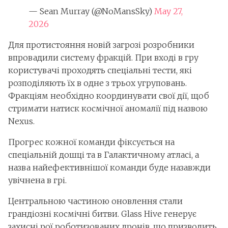
— Sean Murray (@NoMansSky)
May 27,
2026
Для протистояння новій загрозі розробники
впровадили систему фракцій. При вході в гру
користувачі проходять спеціальні тести, які
розподіляють їх в одне з трьох угруповань.
Фракціям необхідно координувати свої дії, щоб
стримати натиск космічної аномалії під назвою
Nexus.
Прогрес кожної команди фіксується на
спеціальній дошці та в Галактичному атласі, а
назва найефективнішої команди буде назавжди
увічнена в грі.
Центральною частиною оновлення стали
грандіозні космічні битви. Glass Hive генерує
захисні рої роботизованих дронів, що призводить