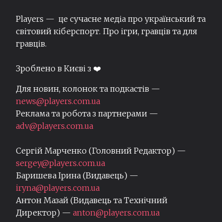
Players — це сучасне медіа про український та
світовий кіберспорт. Про ігри, гравців та для
гравців.
Зроблено в Києві з ❤️
Для новин, колонок та подкастів —
news@players.com.ua
Реклама та робота з партнерами —
adv@players.com.ua
Сергій Марченко (Головний Редактор) —
sergey@players.com.ua
Баришева Ірина (Видавець) —
iryna@players.com.ua
Антон Мазай (Видавець та Технічний
Директор) —
anton@players.com.ua