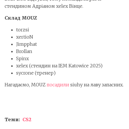
стендином Адріаном xelex Вінце.
Склад MOUZ
torzsi
xertioN
Jimpphat
Brollan
Spinx
⁠xelex (стендин на IEM Katowice 2025)
sycrone (тренер)
Нагадаємо, MOUZ
посадили
siuhy на лаву запасних.
Теми:
CS2