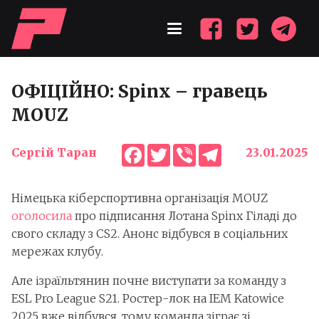
ОФІЦІЙНО: Spinx – гравець
MOUZ
Facebook
Twitter
Viber
Telegram
Сергій Таран
23.01.2025
Німецька кіберспортивна організація MOUZ
оголосила
про підписання Лотана Spinx Гіладі до
свого складу з CS2. Анонс відбувся в соціальних
мережах клубу.
Але ізраїльтянин почне виступати за команду з
ESL Pro League S21. Ростер-лок на IEM Katowice
2025 вже відбувся, тому команда зіграє зі