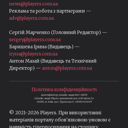
news@players.com.ua
Реклама та робота з партнерами —
adv@players.com.ua
Сергій Марченко (Головний Редактор) —
sergey@players.com.ua
Баришева Ірина (Видавець) —
iryna@players.com.ua
Антон Мазай (Видавець та Технічний
Директор) —
anton@players.com.ua
Політика конфіденційності
Ідентифікатор онлайн-медіа R40-06190
Онлайн-медіа Players призначене для осіб віком 21+
04080, м. Київ, вул. Туровська 9, +380633404475
© 2021-
2026
Players. При використанні
матеріалів порталу обов'язковою умовою є
наявність гіперпосилання на сторінку