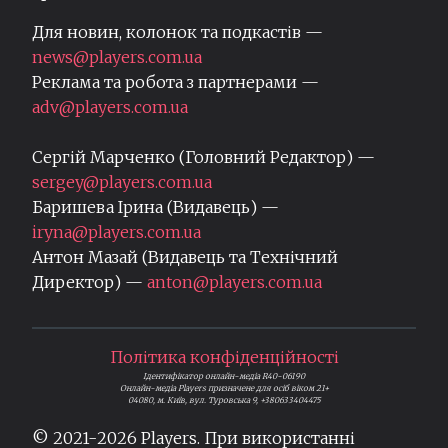
Для новин, колонок та подкастів —
news@players.com.ua
Реклама та робота з партнерами —
adv@players.com.ua
Сергій Марченко (Головний Редактор) —
sergey@players.com.ua
Баришева Ірина (Видавець) —
iryna@players.com.ua
Антон Мазай (Видавець та Технічний
Директор) —
anton@players.com.ua
Політика конфіденційності
Ідентифікатор онлайн-медіа R40-06190
Онлайн-медіа Players призначене для осіб віком 21+
04080, м. Київ, вул. Туровська 9, +380633404475
© 2021-
2026
Players. При використанні