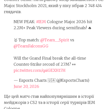
Major Stockholm 2021, який у піку зібрав 2 748 434
глядачів.
NEW PEAK:
#IEM
Cologne Major 2026 hit
2.2M+ Peak Viewers during semifinals! 🔥
🥇 Top match:
@Team__Spirit
vs
@TeamFalconsGG
Will the Grand Final break the all-time
Counter-Strike record of 2.7M? 👀
pic.twitter.com/qaiGEXH17H
— Esports Charts 🇺🇦 (@EsportsCharts)
June 20, 2026
Ще цей матч став найпопулярнішим в історії
мейджорів з CS2 та в історії серії турнірів IEM
Cologne.