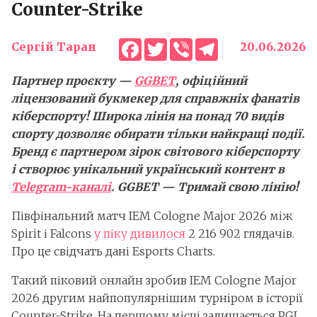
Counter-Strike
Facebook
Twitter
Viber
Telegram
Сергій Таран
20.06.2026
Партнер проєкту —
GGBET
, офіційний
ліцензований букмекер для справжніх фанатів
кіберспорту! Широка лінія на понад 70 видів
спорту дозволяє обирати тільки найкращі події.
Бренд є партнером зірок світового кіберспорту
і створює унікальний український контент в
Telegram-каналі
. GGBET — Тримай свою лінію!
Півфінальний матч IEM Cologne Major 2026 між
Spirit і Falcons
у піку дивилося
2 216 902 глядачів.
Про це свідчать дані Esports Charts.
Такий піковий онлайн зробив IEM Cologne Major
2026 другим найпопулярнішим турніром в історії
Counter-Strike. На першому місці залишається PGL