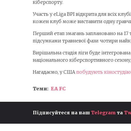
кіберспорту.
Участь у eLiga BPI відкрита для всіх клу
кожен клуб може виставити одну гравч
Перший етап змагань заплановано на 17 т
підсумками травневої фази чотири найк
Вирішальна стадія ліги буде інтегрована 
національного кіберспортивного сезону,
Нагадаємо, у США
побудують кіностудію
Теми:
EA FC
Підписуйтеся на наш
Telegram
та
Tw
ROCKSTAR АНОНСУВАЛА
РОЗШИРЕНИЙ ОГЛЯД GTA 6
ПРЕМ'ЄРА ВІДБУДЕТЬСЯ