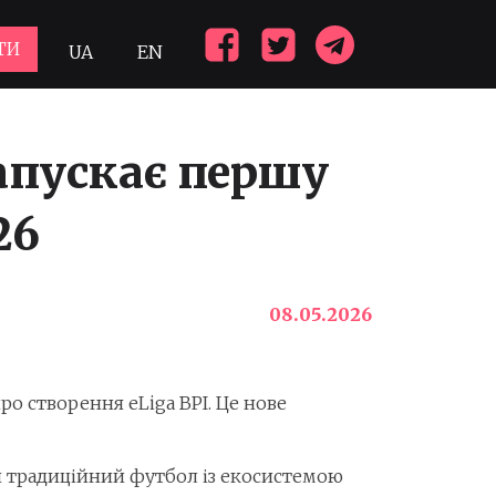
ТИ
UA
EN
апускає першу
26
08.05.2026
о створення eLiga BPI. Це нове
и традиційний футбол із екосистемою