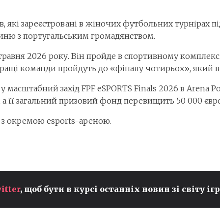
бів, які зареєстровані в жіночих футбольних турнірах пі
иню з португальським громадянством.
равня 2026 року. Він пройде в спортивному комплексі 
ращі команди пройдуть до «фіналу чотирьох», який ві
у масштабний захід FPF eSPORTS Finals 2026 в Arena Po
 а її загальний призовий фонд перевищить 50 000 євро
з окремою esports-ареною.
itter
, щоб бути в курсі останніх новин зі світу ігр
:
ФЕНТЕЗІЙНИЙ ЕКШЕН
MISTFALL HUNTER ВЖЕ