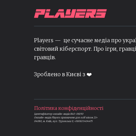
Players — це сучасне медіа про укра
світовий кіберспорт. Про ігри, гравц
гравців.
Зроблено в Києві з ❤️
Політика конфіденційності
Ідентифікатор онлайн-медіа R40-06190
Онлайн-медіа Players призначене для осіб віком 21+
04080, м. Київ, вул. Туровська 9, +380633404475