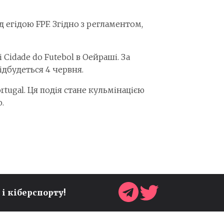
д егідою FPF. Згідно з регламентом,
Cidade do Futebol в Оейраші. За
дбудеться 4 червня.
rtugal. Ця подія стане кульмінацією
.
УКРАЇНСЬКА ІГРОВА
 і кіберспорту!
ІНДУСТРІЯ БУДЕ
ПРЕДСТАВЛЕНА НА
GAMESCOM 2026 ОДРАЗУ У