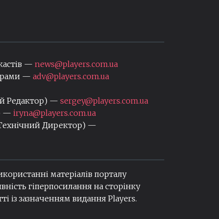
кастів —
news@players.com.ua
нерами —
adv@players.com.ua
ий Редактор) —
sergey@players.com.ua
) —
iryna@players.com.ua
 Технічний Директор) —
використанні матеріалів порталу
вність гіперпосилання на сторінку
ті із зазначенням видання Players.