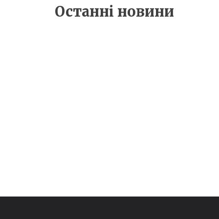
ВЖЕ ЦЬОГО МІСЯЦЯ
Останні новини
Ігри