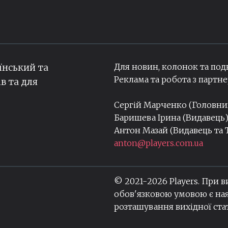
Для новин, колонок та под
їнський та
Реклама та робота з парт
ів та для
Сергій Марченко (Головн
Баришева Ірина (Видавець
Антон Мазай (Видавець та
anton@players.com.ua
© 2021-
2026
Players. При 
обов'язковою умовою є ная
розташування вихідної стат