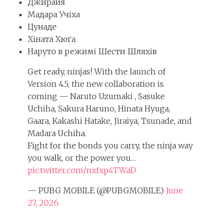
Джирайя
Мадара Учіха
Цунаде
Хіната Хюґа
Наруто в режимі Шести Шляхів
Get ready, ninjas! With the launch of
Version 4.5, the new collaboration is
coming — Naruto Uzumaki , Sasuke
Uchiha, Sakura Haruno, Hinata Hyuga,
Gaara, Kakashi Hatake, Jiraiya, Tsunade, and
Madara Uchiha.
Fight for the bonds you carry, the ninja way
you walk, or the power you…
pic.twitter.com/nxfxp4TWaD
— PUBG MOBILE (@PUBGMOBILE)
June
27, 2026