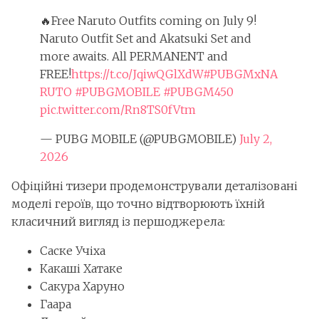
🔥Free Naruto Outfits coming on July 9!
Naruto Outfit Set and Akatsuki Set and
more awaits. All PERMANENT and
FREE!
https://t.co/JqiwQGlXdW
#PUBGMxNA
RUTO
#PUBGMOBILE
#PUBGM450
pic.twitter.com/Rn8TS0fVtm
— PUBG MOBILE (@PUBGMOBILE)
July 2,
2026
Офіційні тизери продемонстрували деталізовані
моделі героїв, що точно відтворюють їхній
класичний вигляд із першоджерела:
Саске Учіха
Какаші Хатаке
Сакура Харуно
Гаара