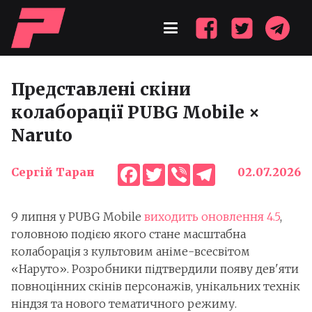
Представлені скіни
колаборації PUBG Mobile ×
Naruto
Facebook
Twitter
Viber
Telegram
Сергій Таран
02.07.2026
9 липня у PUBG Mobile
виходить оновлення 4.5
,
головною подією якого стане масштабна
колаборація з культовим аніме-всесвітом
«Наруто». Розробники підтвердили появу дев'яти
повноцінних скінів персонажів, унікальних технік
ніндзя та нового тематичного режиму.