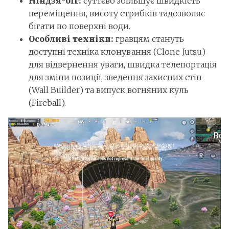
Ніндзя-біг:
суттєво збільшує швидкість
переміщення, висоту стрибків тадозволяє
бігати по поверхні води.
Особливі техніки:
гравцям стануть
доступні техніка клонування (Clone Jutsu)
для відвернення уваги, швидка телепортація
для зміни позиції, зведення захисних стін
(Wall Builder) та випуск вогняних куль
(Fireball).