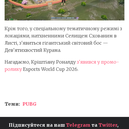
Крім того, у спеціальному тематичному режимі з
локаціями, натхненними Селищем Схованим в
Листі, з'явиться гігантський світовий бос —
Дев'ятихвостий Курама.
Нагадаємо, Кріштіану Роналду
з'явився у промо-
ролику
Esports World Cup 2026.
Теми:
PUBG
Підписуйтеся на наш
Telegram
та
Twitter
,