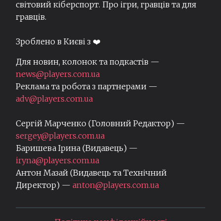
світовий кіберспорт. Про ігри, гравців та для
гравців.
Зроблено в Києві з ❤️
Для новин, колонок та подкастів —
news@players.com.ua
Реклама та робота з партнерами —
adv@players.com.ua
Сергій Марченко (Головний Редактор) —
sergey@players.com.ua
Баришева Ірина (Видавець) —
iryna@players.com.ua
Антон Мазай (Видавець та Технічний
Директор) —
anton@players.com.ua