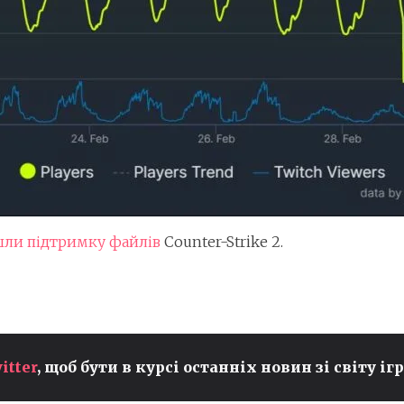
ли підтримку файлів
Counter-Strike 2.
FIFA ЗАПУСКАЄ ГРАНТОВУ
itter
, щоб бути в курсі останніх новин зі світу ігр
ПРОГРАМУ FIFAE
В
STORYTELLING FUND ДЛЯ