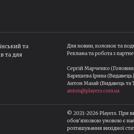
Для новин, колонок та под
їнський та
Реклама та робота з парт
ів та для
Сергій Марченко (Головн
Баришева Ірина (Видавець
Антон Мазай (Видавець та
anton@players.com.ua
© 2021-
2026
Players. При 
обов'язковою умовою є ная
розташування вихідної стат