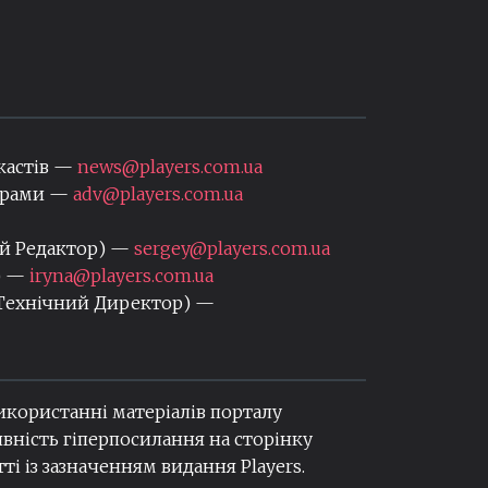
кастів —
news@players.com.ua
нерами —
adv@players.com.ua
ий Редактор) —
sergey@players.com.ua
) —
iryna@players.com.ua
 Технічний Директор) —
використанні матеріалів порталу
вність гіперпосилання на сторінку
ті із зазначенням видання Players.