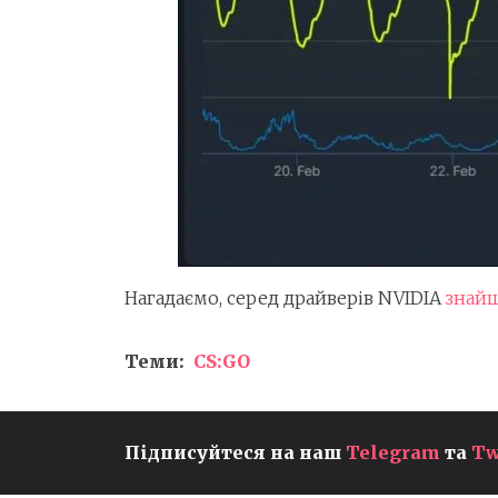
Нагадаємо, серед драйверів NVIDIA
знайш
Теми:
CS:GO
Підписуйтеся на наш
Telegram
та
Tw
CALL OF DUTY: MODERN
WARFARE 4 НЕ З'ЯВИТЬСЯ 