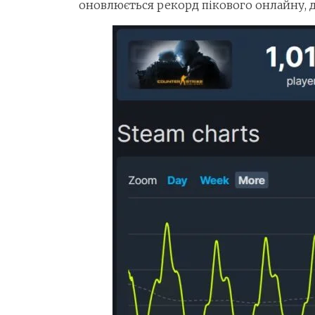
оновлюється рекорд пікового онлайну, д