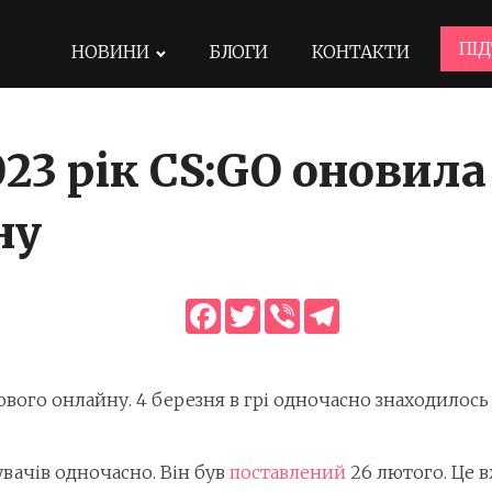
ПІ
НОВИНИ
БЛОГИ
КОНТАКТИ
023 рік CS:GO оновила
ну
Facebook
Twitter
Viber
Telegram
вого онлайну. 4 березня в грі одночасно знаходилось 
увачів одночасно. Він був
поставлений
26 лютого. Це в