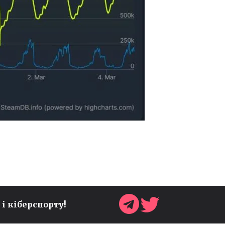
40 РОКІВ METROID,
ROCKSTAR АНОНСУВАЛА
РОЗШИРЕНИЙ ОГЛЯД GTA 6,
УКРАЇНА БУДЕ
 і кіберспорту!
ПРЕДСТАВЛЕНА НА
GAMESCOM 2026 ОДРАЗУ У