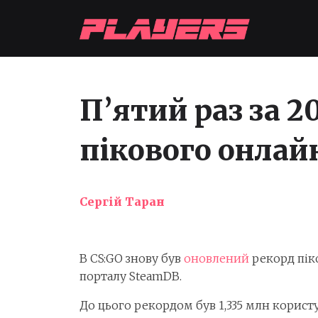
П’ятий раз за 2
пікового онлай
Сергій Таран
В CS:GO знову був
оновлений
рекорд піко
порталу SteamDB.
До цього рекордом був 1,335 млн корист