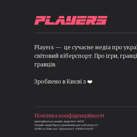
Players — це сучасне медіа про укра
світовий кіберспорт. Про ігри, гравц
гравців.
Зроблено в Києві з ❤️
Політика конфіденційності
Ідентифікатор онлайн-медіа R40-06190
Онлайн-медіа Players призначене для осіб віком 21+
04080, м. Київ, вул. Туровська 9, +380633404475