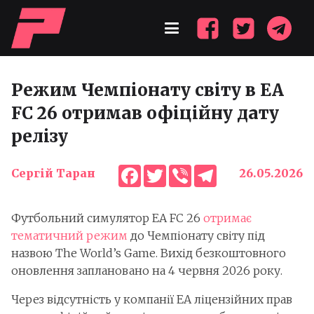
Режим Чемпіонату світу в EA
FC 26 отримав офіційну дату
релізу
Facebook
Twitter
Viber
Telegram
Сергій Таран
26.05.2026
Футбольний симулятор EA FC 26
отримає
тематичний режим
до Чемпіонату світу під
назвою The World’s Game. Вихід безкоштовного
оновлення заплановано на 4 червня 2026 року.
Через відсутність у компанії EA ліцензійних прав