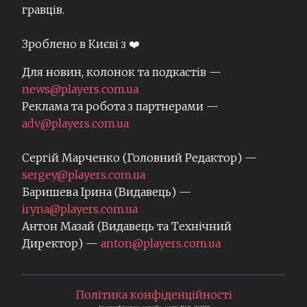
гравців.
Зроблено в Києві з ❤️
Для новин, колонок та подкастів —
news@players.com.ua
Реклама та робота з партнерами —
adv@players.com.ua
Сергій Марченко (Головний Редактор) —
sergey@players.com.ua
Баришева Ірина (Видавець) —
iryna@players.com.ua
Антон Мазай (Видавець та Технічний
Директор) —
anton@players.com.ua
Політика конфіденційності