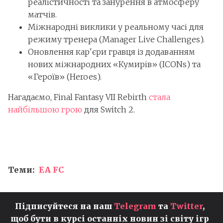
реалістичності та занурення в атмосферу
матчів.
Міжнародні виклики у реальному часі для
режиму тренера (Manager Live Challenges).
Оновлення кар'єри гравця із додаванням
нових міжнародних «Кумирів» (ICONs) та
«Героїв» (Heroes).
Нагадаємо, Final Fantasy VII Rebirth
стала
найбільшою грою
для Switch 2.
Теми:
EA FC
Підписуйтеся на наш
Telegram
та
Twitter
,
щоб бути в курсі останніх новин зі світу ігр