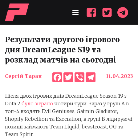
Результати другого ігрового
дня DreamLeague S19 та
розклад матчів на сьогодні
Facebook
Twitter
Viber
Telegram
Сергій Таран
11.04.2023
Після двох ігрових днів DreamLeague Season 19 з
Dota 2
було зіграно
чотири тури. Зараз у групі A в
топ-4 входять Evil Geniuses, Gaimin Gladiator,
Shopify Rebellion та Execration, в групі B лідируючі
позиції займають Team Liquid, beastcoast, OG та
Team Spirit.