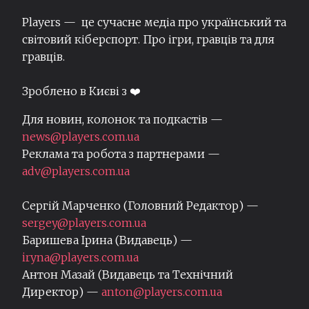
Players — це сучасне медіа про український та
світовий кіберспорт. Про ігри, гравців та для
гравців.
Зроблено в Києві з ❤️
Для новин, колонок та подкастів —
news@players.com.ua
Реклама та робота з партнерами —
adv@players.com.ua
Сергій Марченко (Головний Редактор) —
sergey@players.com.ua
Баришева Ірина (Видавець) —
iryna@players.com.ua
Антон Мазай (Видавець та Технічний
Директор) —
anton@players.com.ua