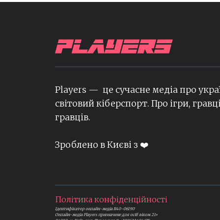
Players — це сучасне медіа про укра
світовий кіберспорт. Про ігри, гравц
гравців.
Зроблено в Києві з ❤️
Політика конфіденційності
Ідентифікатор онлайн-медіа R40-06190
Онлайн-медіа Players призначене для осіб віком 21+