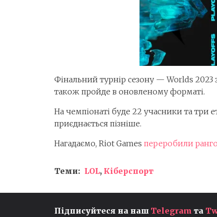
Фінальний турнір сезону — Worlds 2023 з
також пройде в оновленому форматі.
На чемпіонаті буде 22 учасники та три ета
приєднається пізніше.
Нагадаємо, Riot Games
переробили ранго
Теми:
LOL
,
Кіберспорт
ЦЕРЕМОНІЯ ESPORTS
Підписуйтеся на наш
Telegram
та
Tw
AWARDS 2026 ВПЕРШЕ