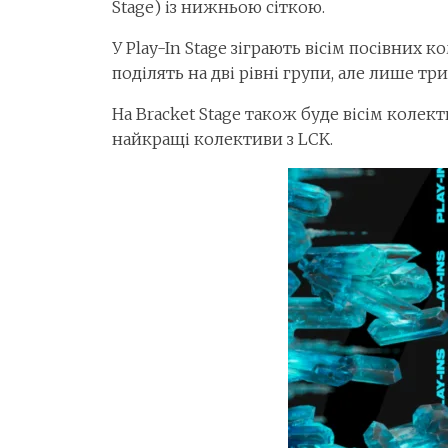
Stage) із нижньою сіткою.
У Play-In Stage зіграють вісім посівних к
поділять на дві рівні групи, але лише тр
На Bracket Stage також буде вісім колек
найкращі колективи з LCK.