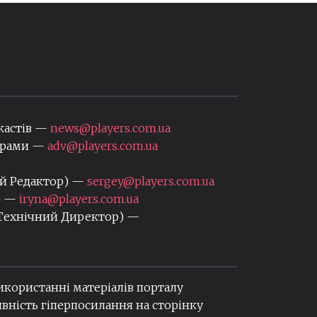
кастів —
news@players.com.ua
нерами —
adv@players.com.ua
ий Редактор) —
sergey@players.com.ua
) —
iryna@players.com.ua
 Технічний Директор) —
використанні матеріалів порталу
вність гіперпосилання на сторінку