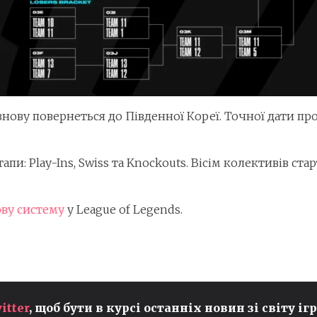
нову повернеться до Південної Кореї. Точної дати про
пи: Play-Ins, Swiss та Knockouts. Вісім колективів ста
ву систему
у League of Legends.
itter
, щоб бути в курсі останніх новин зі світу ігр
CALL OF DUTY: MODERN