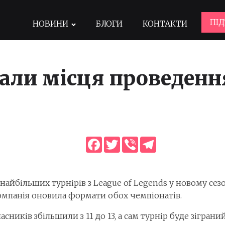
ПІ
НОВИНИ
БЛОГИ
КОНТАКТИ
вали місця проведенн
Facebook
Twitter
Viber
Telegram
найбільших турнірів з League of Legends у новому сез
Компанія оновила формати обох чемпіонатів.
сників збільшили з 11 до 13, а сам турнір буде зіграний 