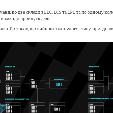
оманд: по два склади з LEC, LCS та LPL та по одному коле
и команди пройдуть далі.
тивів. До трьох, що вийшли з минулого етапу, приєднаю