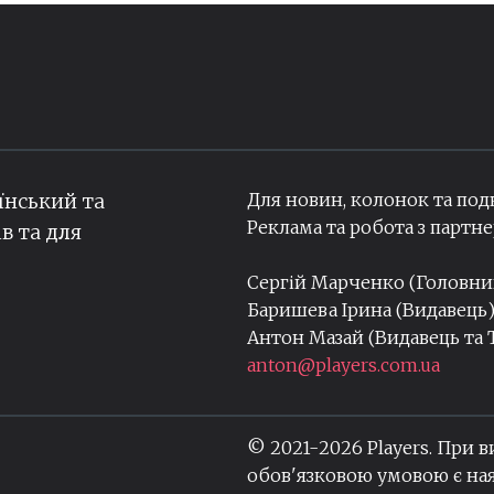
Для новин, колонок та под
їнський та
Реклама та робота з парт
ів та для
Сергій Марченко (Головн
Баришева Ірина (Видавець
Антон Мазай (Видавець та
anton@players.com.ua
© 2021-
2026
Players. При 
обов'язковою умовою є ная