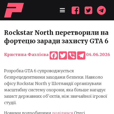
Rockstar North перетворили на
фортецю заради захисту GTA 6
Facebook
Twitter
Viber
Telegram
Кристина Фазлієва
04.06.2026
Розробка GTA 6 супроводжується
безпрецедентними заходами безпеки. Навколо
офісу Rockstar North у Шотландії організували
масштабну систему охорони, яка більше нагадує
захист державних об'єктів, ніж звичайної ігрової
студії.
Новими подробицями
поділився
Отесі