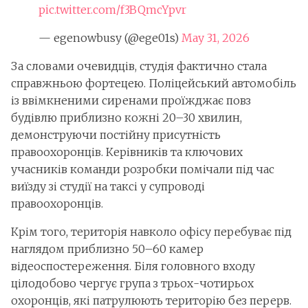
pic.twitter.com/f3BQmcYpvr
— egenowbusy (@ege01s)
May 31, 2026
За словами очевидців, студія фактично стала
справжньою фортецею. Поліцейський автомобіль
із ввімкненими сиренами проїжджає повз
будівлю приблизно кожні 20–30 хвилин,
демонструючи постійну присутність
правоохоронців. Керівників та ключових
учасників команди розробки помічали під час
виїзду зі студії на таксі у супроводі
правоохоронців.
Крім того, територія навколо офісу перебуває під
наглядом приблизно 50–60 камер
відеоспостереження. Біля головного входу
цілодобово чергує група з трьох-чотирьох
охоронців, які патрулюють територію без перерв.