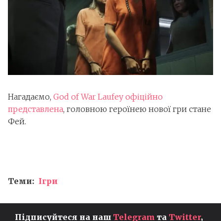
Нагадаємо,
God of War Laufey офіційно
представлена
, головною героїнею нової гри стане
Фей.
Теми:
Ігри
Підписуйтеся на наш
Telegram
та
Twitter
,