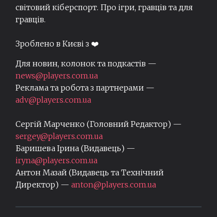
світовий кіберспорт. Про ігри, гравців та для
гравців.
Зроблено в Києві з ❤️
Для новин, колонок та подкастів —
news@players.com.ua
Реклама та робота з партнерами —
adv@players.com.ua
Сергій Марченко (Головний Редактор) —
sergey@players.com.ua
Баришева Ірина (Видавець) —
iryna@players.com.ua
Антон Мазай (Видавець та Технічний
Директор) —
anton@players.com.ua