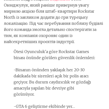
Оюнджулук, який раніше привернув увагу
мирною акцією біля штаб-квартири Rockstar
North із закликом додати до гри турецьку
локалізацію. Під час перебування поблизу будівлі
його команда змогла детально спостерігати за
тим, як компанія охороняє один із
найсекретніших проєктів індустрії.
Ötesi Oyunculuk'a göre Rockstar Games
binası önünde görülen güvenlik önlemleri:
-Binanın önünden yaklaşık her 20-30
dakikada bir sirenleri açık bir polis aracı
geçiyor. Bu durum caydırıcılık ve gözdağı
amacıyla yapılan bir devriye gibi
görünüyor.
-GTA 6 geliştirme ekibinde yer…